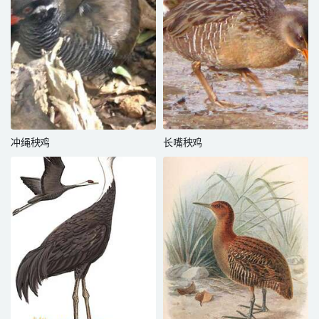
冲绳秧鸡
长嘴秧鸡