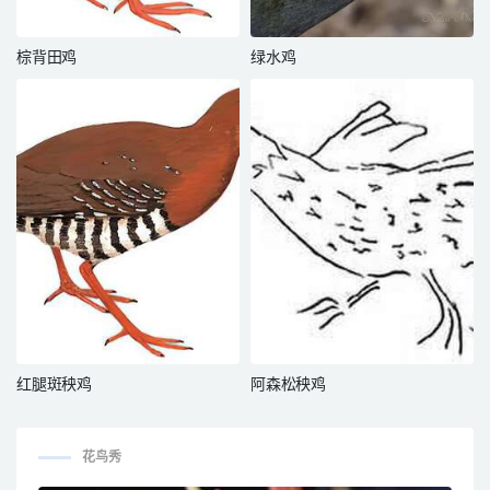
棕背田鸡
绿水鸡
红腿斑秧鸡
阿森松秧鸡
花鸟秀