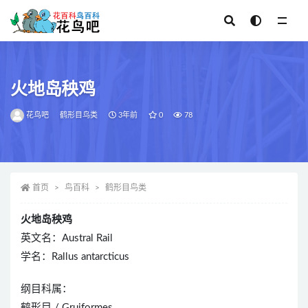
全部
火地岛秧鸡
花鸟吧
鹤形目鸟类
3年前
0
78
首页
鸟百科
鹤形目鸟类
火地岛秧鸡
英文名：Austral Rail
学名：Rallus antarcticus
纲目科属：
鹤形目 / Gruiformes