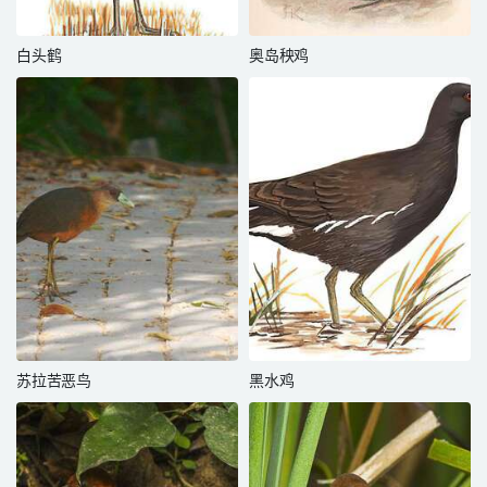
白头鹤
奥岛秧鸡
苏拉苦恶鸟
黑水鸡