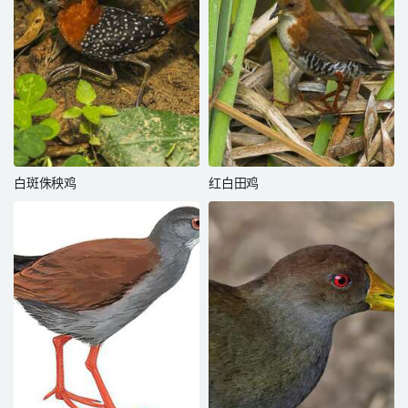
白斑侏秧鸡
红白田鸡