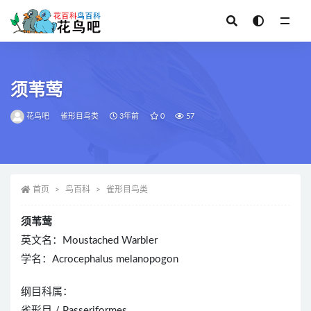
全部
须苇莺
花鸟吧
雀形目鸟类
3年前
0
57
首页
鸟百科
雀形目鸟类
须苇莺
英文名：Moustached Warbler
学名：Acrocephalus melanopogon
纲目科属：
雀形目 / Passeriformes