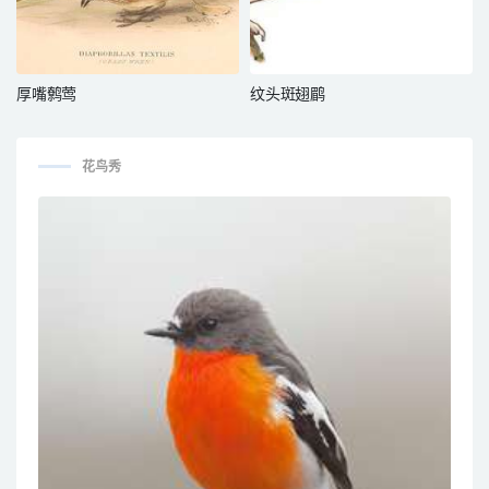
厚嘴鹩莺
纹头斑翅鹛
花鸟秀