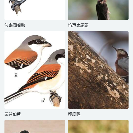
波岛阔嘴鹟
笛声扇尾莺
栗背伯劳
印度䴓