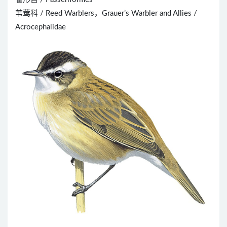
苇莺科 / Reed Warblers，Grauer’s Warbler and Allies /
Acrocephalidae