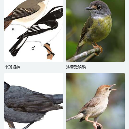
小斑姬鹟
淡黄歌鸲鹟