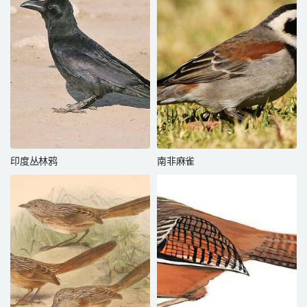
印度丛林鸦
南非麻雀