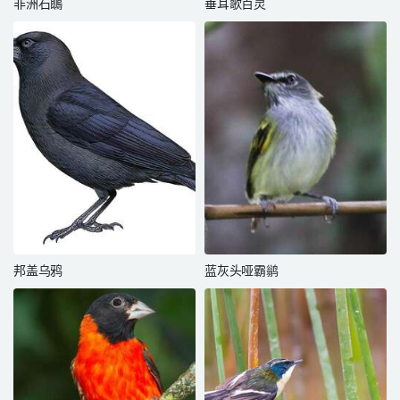
非洲石䳭
垂耳歌百灵
邦盖乌鸦
蓝灰头哑霸鹟