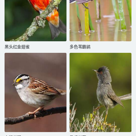
黑头红金翅雀
多色苇霸鹟