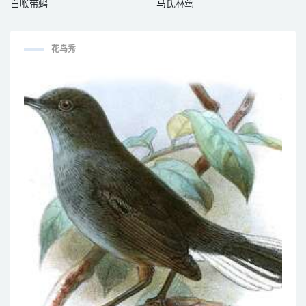
白喉带鹀
马氏林莺
花鸟秀