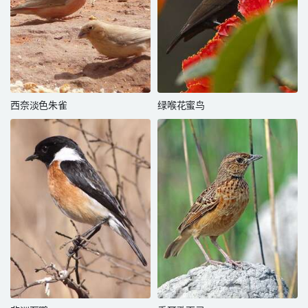
西奈淡色朱雀
绿喉花蜜鸟