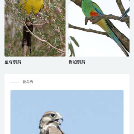
至尊鹦鹉
穆加鹦鹉
花鸟秀