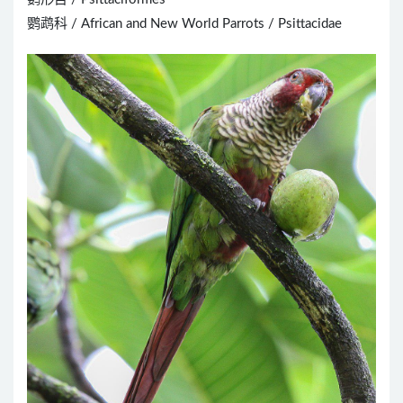
鹦鹉科 / African and New World Parrots / Psittacidae