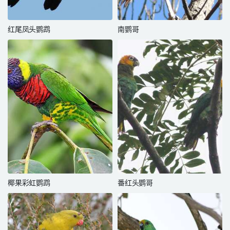
红尾凤头鹦鹉
南鹦哥
椰果彩虹鹦鹉
番红头鹦哥