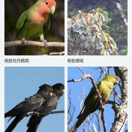
桃脸牡丹鹦鹉
粉脸鹦哥