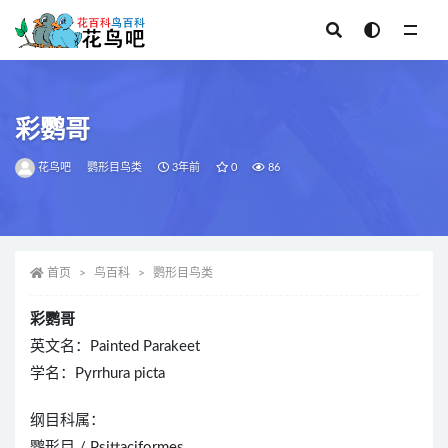
全部
彩鹦哥
花鸟吧
鹦形目鸟类
3年前
0
86
首页
鸟百科
鹦形目鸟类
彩鹦哥
英文名：Painted Parakeet
学名：Pyrrhura picta
纲目科属：
鹦形目 / Psittaciformes