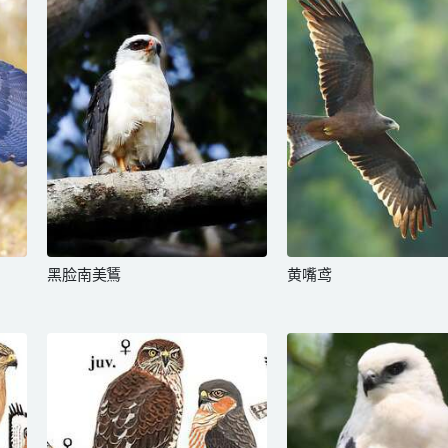
黑脸南美鵟
黄嘴鸢