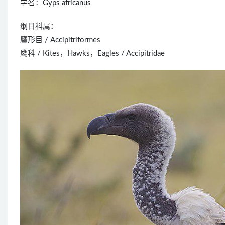
学名：Gyps africanus
纲目科属：
鹰形目 / Accipitriformes
鹰科 / Kites，Hawks，Eagles / Accipitridae