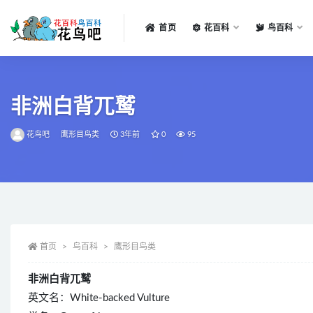
首页
花百科
鸟百科
全部
非洲白背兀鹫
花鸟吧
鹰形目鸟类
3年前
0
95
首页
鸟百科
鹰形目鸟类
非洲白背兀鹫
英文名：White-backed Vulture