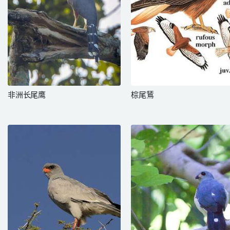
非洲长尾鹰
棕尾鵟