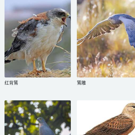
红背鵟
鵟雕