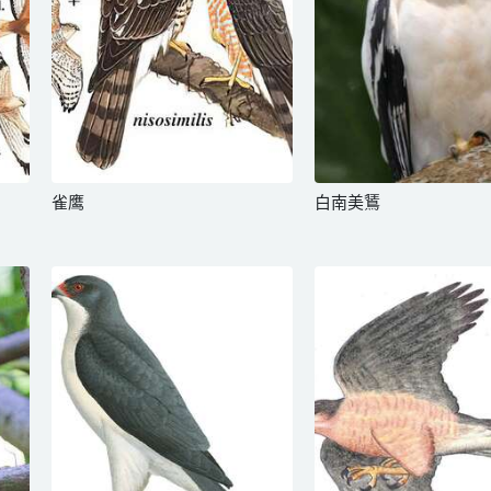
雀鹰
白南美鵟