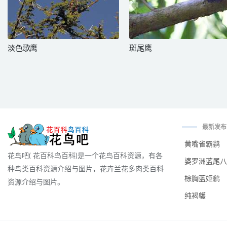
淡色歌鹰
斑尾鹰
最新发布
黄嘴雀霸鹟
花鸟吧( 花百科鸟百科)是一个花鸟百科资源，有各
婆罗洲蓝尾八
种鸟类百科资源介绍与图片，花卉兰花多肉类百科
棕胸蓝姬鹟
资源介绍与图片。
纯褐鹱