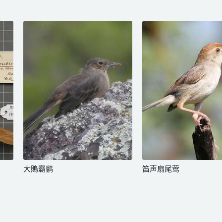
大鵙霸鹟
笛声扇尾莺