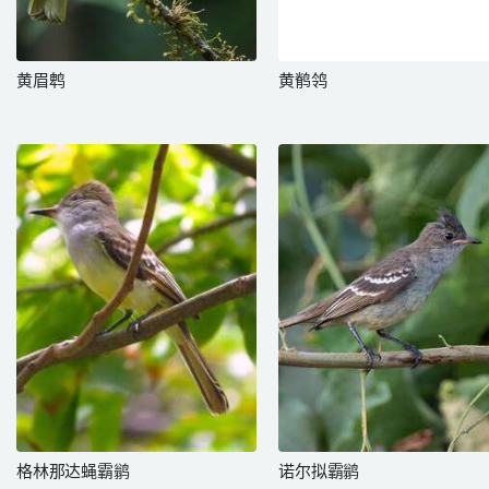
黄眉鹎
黄鹡鸰
格林那达蝇霸鹟
诺尔拟霸鹟