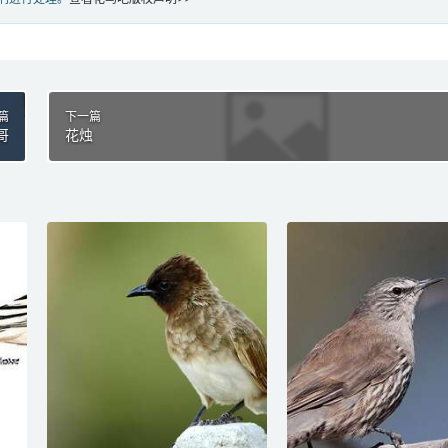
篇
下一篇
哥
花烛