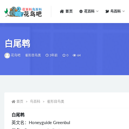
首页
花百科
鸟百科
全部
白尾鹎
花鸟吧
雀形目鸟类
3年前
0
64
首页
鸟百科
雀形目鸟类
白尾鹎
英文名：Honeyguide Greenbul