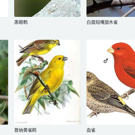
黑眼鹎
白眉短嘴旋木雀
普纳黄雀鹀
血雀