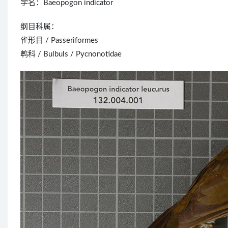
学名：Baeopogon indicator
纲目科属：
雀形目 / Passeriformes
鹎科 / Bulbuls / Pycnonotidae