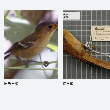
提岛王鹟
棕王鹟