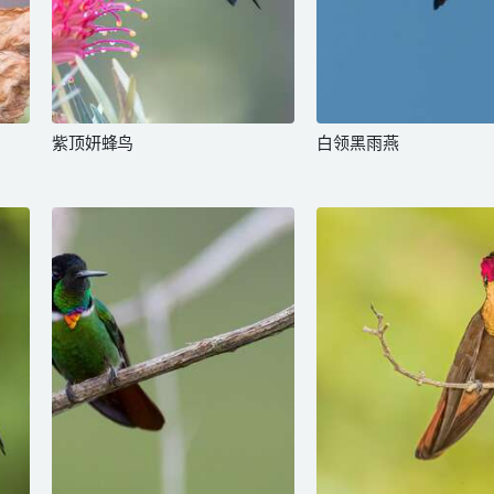
紫顶妍蜂鸟
白领黑雨燕