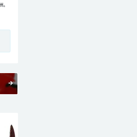
美洲。
、