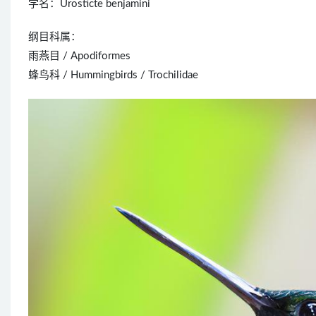
学名：Urosticte benjamini
纲目科属：
雨燕目 / Apodiformes
蜂鸟科 / Hummingbirds / Trochilidae