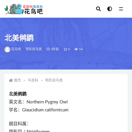
全部
北美鸺鹠
花鸟吧
鸮形目鸟类
3年前
0
54
首页
鸟百科
鸮形目鸟类
北美鸺鹠
英文名：Northern Pygmy Owl
学名：Glaucidium californicum
纲目科属：
鸮形目 / Strigiformes