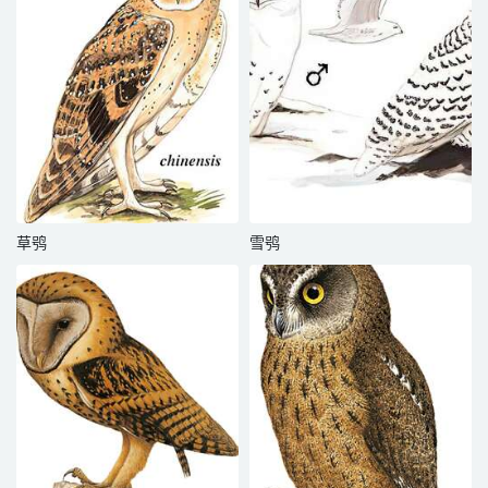
草鸮
雪鸮