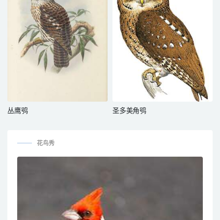
丛鹰鸮
圣多美角鸮
花鸟秀