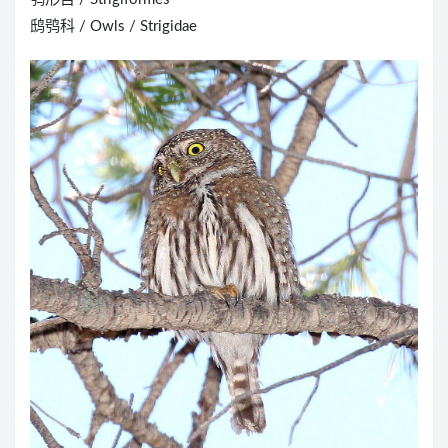
鸱鸮科 / Owls / Strigidae