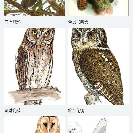
白眉鹰鸮
圣诞岛鹰鸮
琉球角鸮
棉兰角鸮