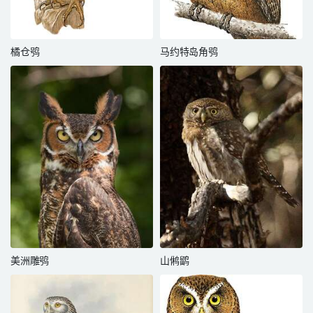
橘仓鸮
马约特岛角鸮
美洲雕鸮
山鸺鹠