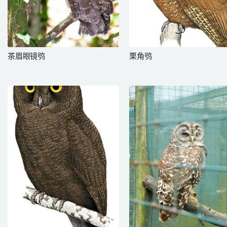
茶眉眼镜鸮
栗角鸮