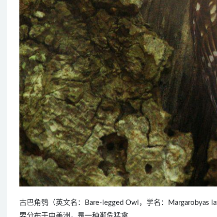
古巴角鸮（英文名：Bare-legged Owl，学名：Margaro
要分布于中美洲，是一种濒危猛禽