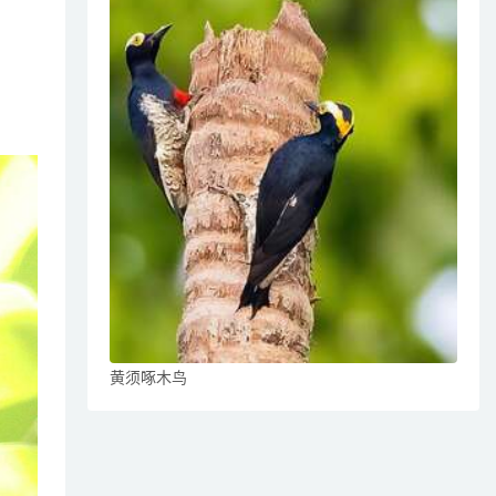
黄须啄木鸟