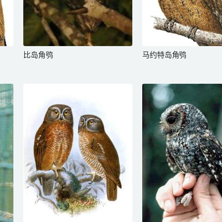
比岛角鸮
马约特岛角鸮