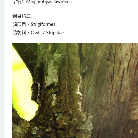
学名：Margarobyas lawrencii
纲目科属：
鸮形目 / Strigiformes
鸱鸮科 / Owls / Strigidae