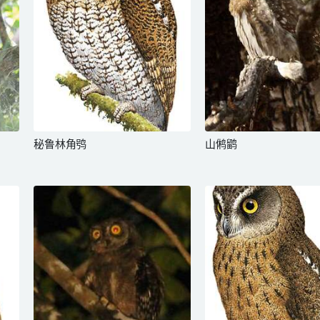
秘鲁林角鸮
山鸺鹠