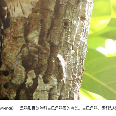
byas lawrencii），是鸮形目鸱鸮科古巴角鸮属的鸟类。古巴角鸮，鹰科动