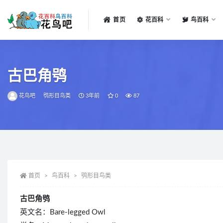
首页
花百科
鸟百科
全部
古巴角鸮
花鸟吧
鸮形目鸟类
3年前
0
87
首页
鸟百科
鸮形目鸟类
古巴角鸮
英文名：Bare-legged Owl