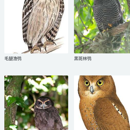
毛腿渔鸮
黑斑林鸮