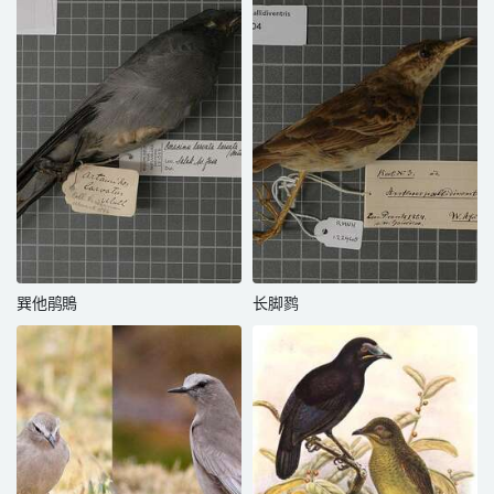
巽他鹃鵙
长脚鹨