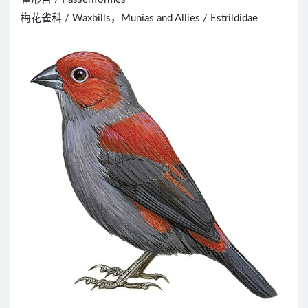
梅花雀科 / Waxbills，Munias and Allies / Estrildidae