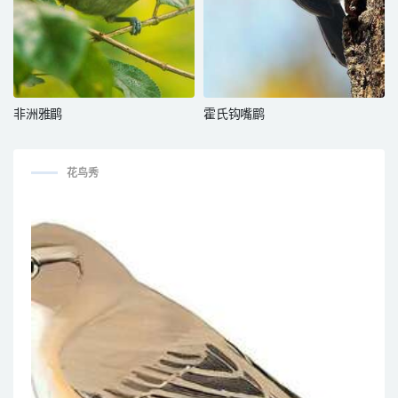
非洲雅鹛
霍氏钩嘴鹛
花鸟秀