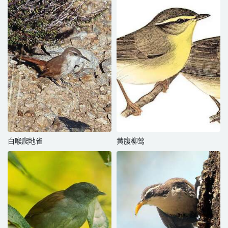
白喉爬地雀
黄腹柳莺