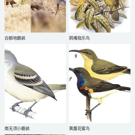
白额地霸鹟
鸦嘴极乐鸟
南无须小霸鹟
黄腹花蜜鸟