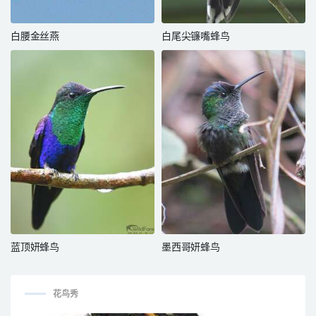
白腰金丝燕
白尾尖镰嘴蜂鸟
蓝顶妍蜂鸟
墨西哥妍蜂鸟
花鸟秀