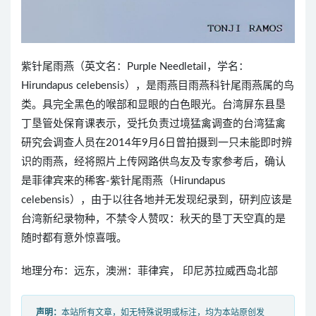
紫针尾雨燕（英文名：Purple Needletail，学名：
Hirundapus celebensis），是雨燕目雨燕科针尾雨燕属的鸟
类。具完全黑色的喉部和显眼的白色眼光。台湾屏东县垦
丁垦管处保育课表示，受托负责过境猛禽调查的台湾猛禽
研究会调查人员在2014年9月6日曾拍摄到一只未能即时辨
识的雨燕，经将照片上传网路供鸟友及专家参考后，确认
是菲律宾来的稀客-紫针尾雨燕（Hirundapus
celebensis），由于以往各地并无发现纪录到，研判应该是
台湾新纪录物种，不禁令人赞叹：秋天的垦丁天空真的是
随时都有意外惊喜哦。
地理分布：远东，澳洲：菲律宾， 印尼苏拉威西岛北部
声明：
本站所有文章，如无特殊说明或标注，均为本站原创发