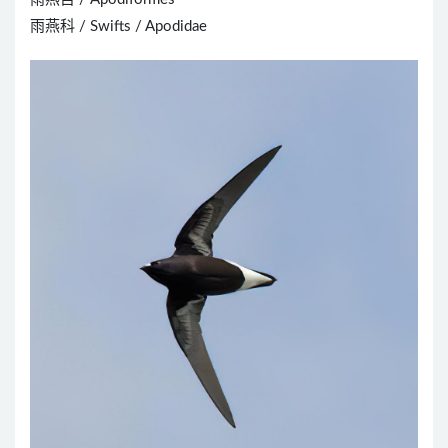
雨燕科 / Swifts / Apodidae