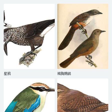
星鸦
褐胸鵙鹟