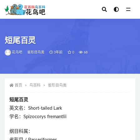
全部
短尾百灵
花鸟吧
雀形目鸟类
3年前
0
68
首页
鸟百科
雀形目鸟类
短尾百灵
英文名：Short-tailed Lark
学名：Spizocorys fremantlii
纲目科属：
雀形目 / Passeriformes