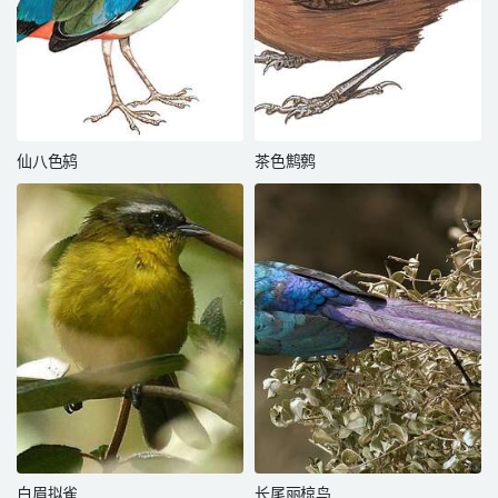
仙八色鸫
茶色鹪鹩
白眉拟雀
长尾丽椋鸟