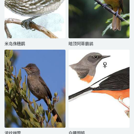
米岛侏穗鹛
暗顶阿蒂霸鹟
波纹林莺
白腰鹊鸲