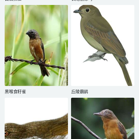
黑喉食籽雀
丘陵霸鹟