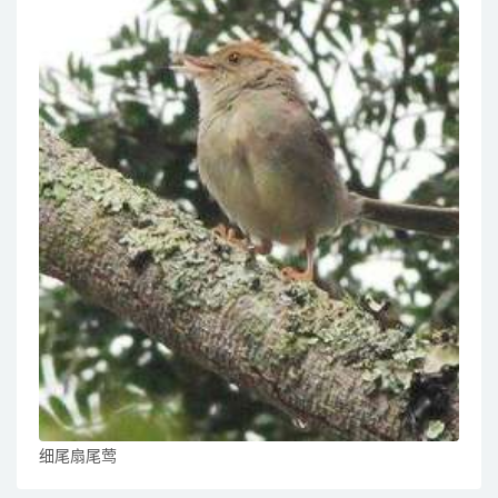
细尾扇尾莺