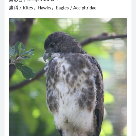
鹰科 / Kites，Hawks，Eagles / Accipitridae