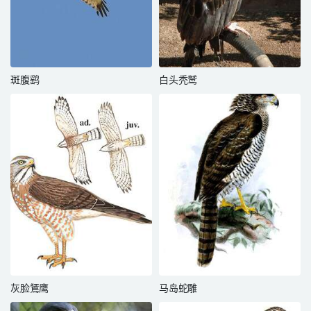
斑腹鹞
白头秃鹫
灰脸鵟鹰
马岛蛇雕