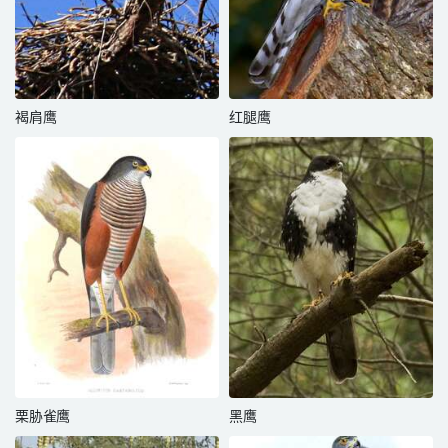
褐肩鹰
红腿鹰
栗胁雀鹰
黑鹰