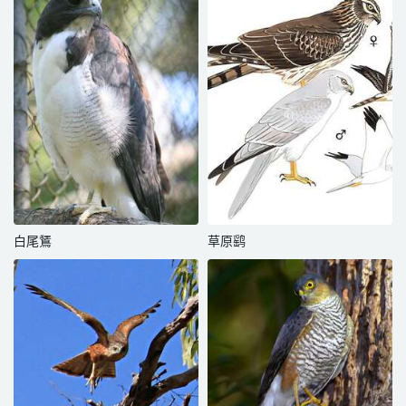
白尾鵟
草原鹞