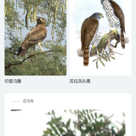
印度乌雕
苏拉凤头鹰
花鸟秀