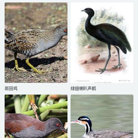
斑田鸡
绿翅喇叭声鹤