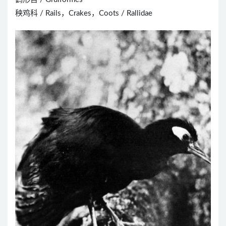
秧鸡科 / Rails，Crakes，Coots / Rallidae