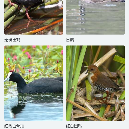
无斑田鸡
日䴘
红瘤白骨顶
红白田鸡