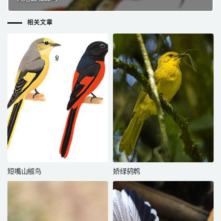
相关文章
短嘴山椒鸟
娇绿鸫鹎