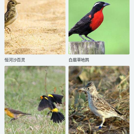
恒河沙百灵
白眉草地鹨