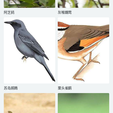
阿芝鸫
灰喉䳭莺
苏岛鹃鵙
栗头雀鹛