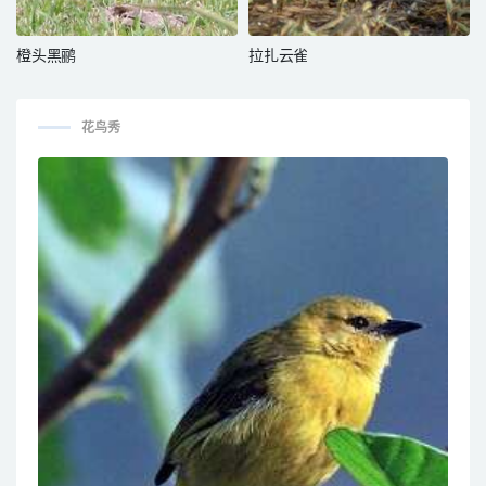
橙头黑鹂
拉扎云雀
花鸟秀