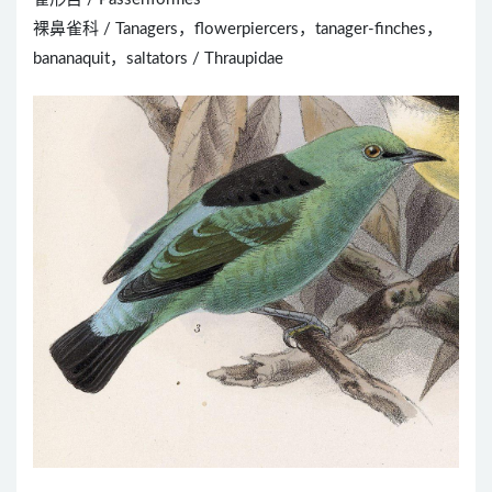
裸鼻雀科 / Tanagers，flowerpiercers，tanager-finches，
bananaquit，saltators / Thraupidae