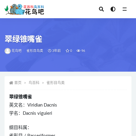
全部
翠绿锥嘴雀
花鸟吧
雀形目鸟类
3年前
0
96
首页
鸟百科
雀形目鸟类
翠绿锥嘴雀
英文名：Viridian Dacnis
学名：Dacnis viguieri
纲目科属：
雀形目 / Passeriformes