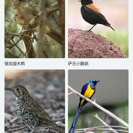
锯齿旋木鹎
萨氏小霸鹟