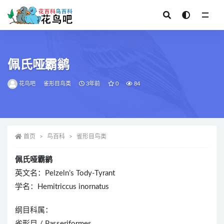
全部
佩氏哑霸鹟
花鸟吧
雀形目鸟类
3年前
0
84
首页
鸟百科
雀形目鸟类
佩氏哑霸鹟
英文名：Pelzeln’s Tody-Tyrant
学名：Hemitriccus inornatus
纲目科属：
雀形目 / Passeriformes