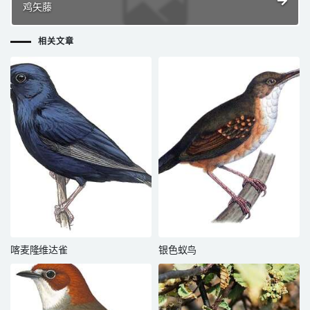
鸡矢藤
相关文章
喀麦隆维达雀
银色蚁鸟