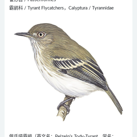
霸鹟科 / Tyrant Flycatchers，Calyptura / Tyrannidae
佩氏哑霸鹟（英文名：Pelzeln’s Tody-Tyrant，学名：