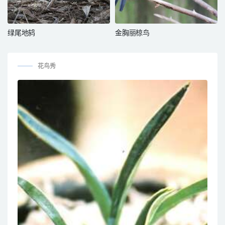
绿尾地鸫
金胸丽椋鸟
花鸟秀