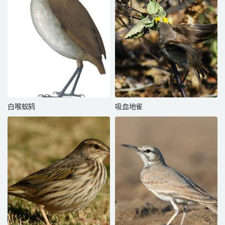
白喉蚁鸫
吸血地雀