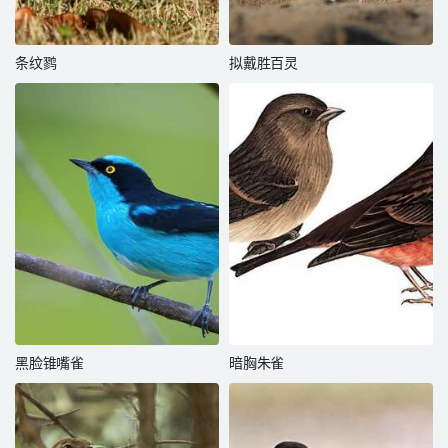
条纹鹨
拟戴胜百灵
黑脸锥嘴雀
暗胸朱雀