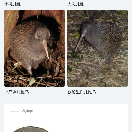
小斑几维
大斑几维
北岛褐几维鸟
欧加里托几维鸟
花鸟秀