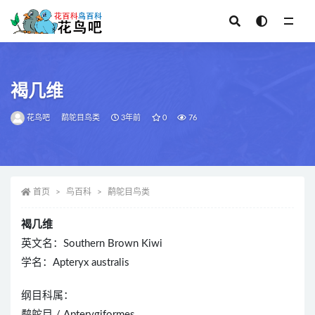
全部
褐几维
花鸟吧
鹬鸵目鸟类
3年前
0
76
首页
鸟百科
鹬鸵目鸟类
褐几维
英文名：Southern Brown Kiwi
学名：Apteryx australis
纲目科属：
鹬鸵目 / Apterygiformes