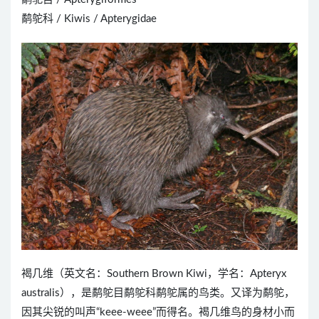
鹬鸵科 / Kiwis / Apterygidae
褐几维（英文名：Southern Brown Kiwi，学名：Apteryx
australis），是鹬鸵目鹬鸵科鹬鸵属的鸟类。又译为鹬鸵，
因其尖锐的叫声“keee-weee”而得名。褐几维鸟的身材小而