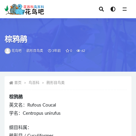
全部
棕鸦鹃
花鸟吧
鹃形目鸟类
3年前
0
62
首页
鸟百科
鹃形目鸟类
棕鸦鹃
英文名：Rufous Coucal
学名：Centropus unirufus
纲目科属：
鹃形目 / Cuculiformes