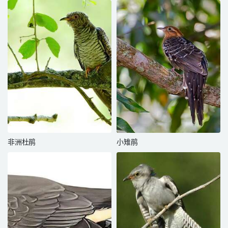
非洲杜鹃
小雉鹃