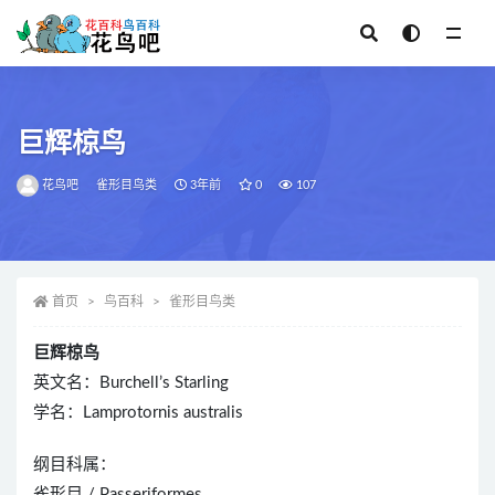
全部
巨辉椋鸟
花鸟吧
雀形目鸟类
3年前
0
107
首页
鸟百科
雀形目鸟类
巨辉椋鸟
英文名：Burchell’s Starling
学名：Lamprotornis australis
纲目科属：
雀形目 / Passeriformes