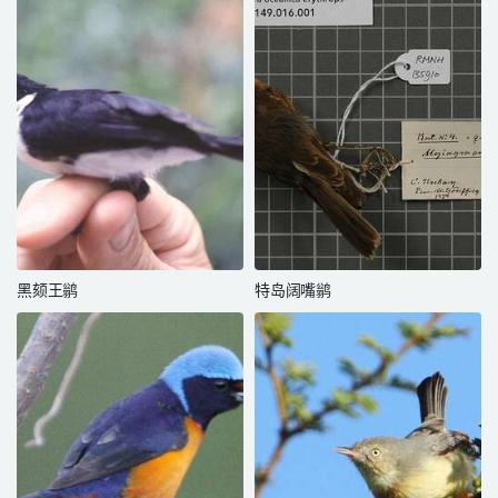
黑颏王鹟
特岛阔嘴鹟