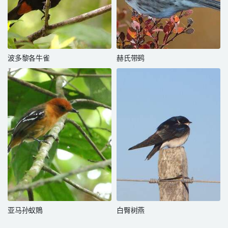
波多黎各牛雀
赫氏带鹀
亚马孙蚁鵙
白臀树燕