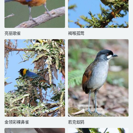
亮丽歌雀
褐喉孤莺
金领彩裸鼻雀
若克蚁鸫