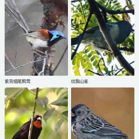
紫背细尾鹩莺
纹胸山雀