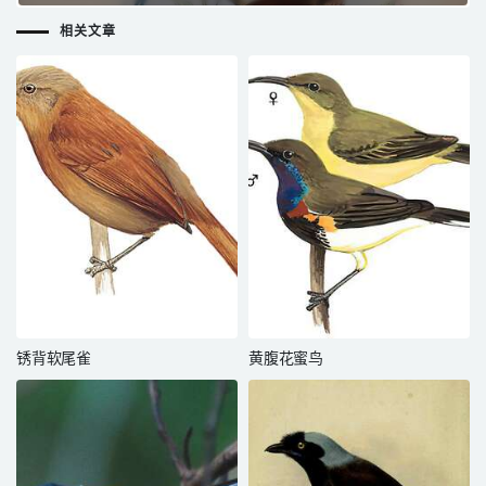
相关文章
锈背软尾雀
黄腹花蜜鸟