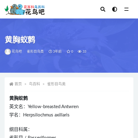
全部
黄胸蚁鹩
花鸟吧
雀形目鸟类
3年前
0
33
首页
鸟百科
雀形目鸟类
黄胸蚁鹩
英文名：Yellow-breasted Antwren
学名：Herpsilochmus axillaris
纲目科属：
雀形目 / Passeriformes