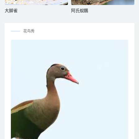
大脚雀
阿氏蚁䳭
花鸟秀