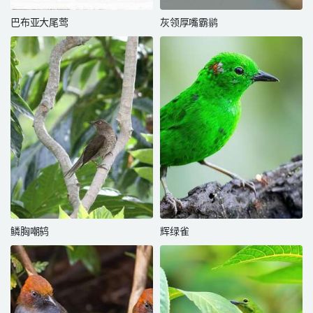
巴布亚大尾莺
灰领厚嘴霸鹟
鳞胸嘲鸫
辉绿雀