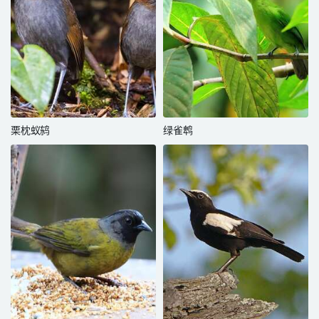
栗枕蚁鸫
绿雀鹎