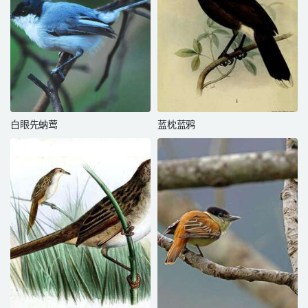
白眼先蚋莺
蓝枕蓝鸦