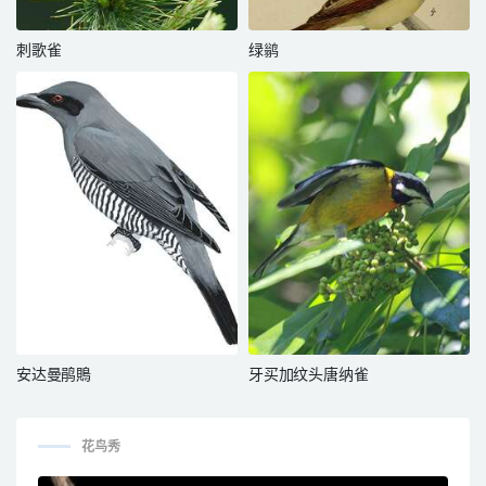
刺歌雀
绿鹟
安达曼鹃鵙
牙买加纹头唐纳雀
花鸟秀