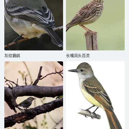
灰纹霸鹟
长嘴凤头百灵