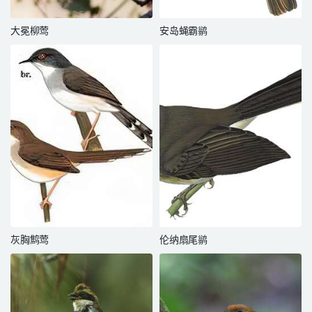
大冕柳莺
安岛蝇霸鹟
灰胸鹪莺
伦纳扇尾鹟