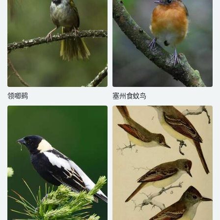
领唧鹀
塞州食蚊鸟