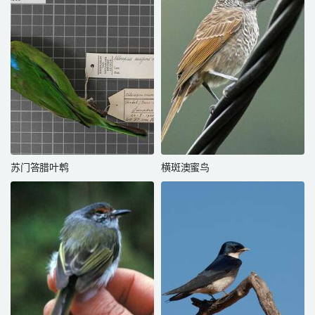
苏门答腊叶鹎
横斑澳蜜鸟