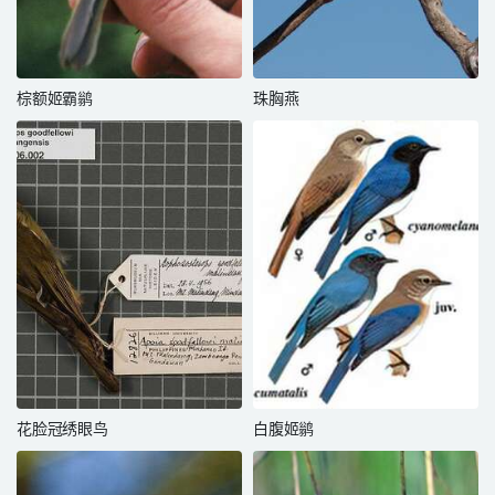
棕额姬霸鹟
珠胸燕
花脸冠绣眼鸟
白腹姬鹟