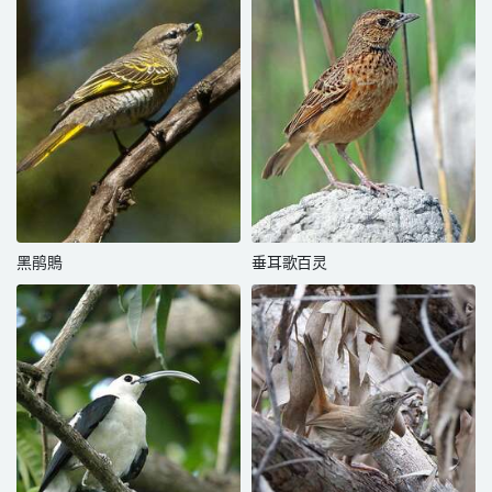
黑鹃鵙
垂耳歌百灵