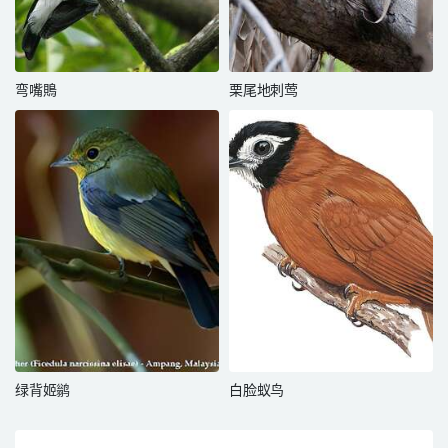
弯嘴鵙
栗尾地刺莺
绿背姬鹟
白脸蚁鸟