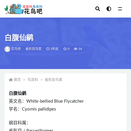
全部
白腹仙鹟
花鸟吧
雀形目鸟类
3年前
0
54
首页
鸟百科
雀形目鸟类
白腹仙鹟
英文名：White-bellied Blue Flycatcher
学名：Cyornis pallidipes
纲目科属：
雀形目 / Passeriformes