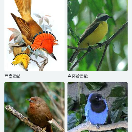
西皇霸鹟
白环蚊霸鹟