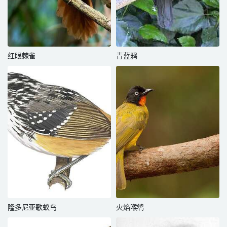
红眼棘雀
青蓝鸦
隆多尼亚歌蚁鸟
火焰喉鹎