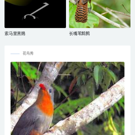
索马里黑鵙
长嘴苇鹪鹩
花鸟秀