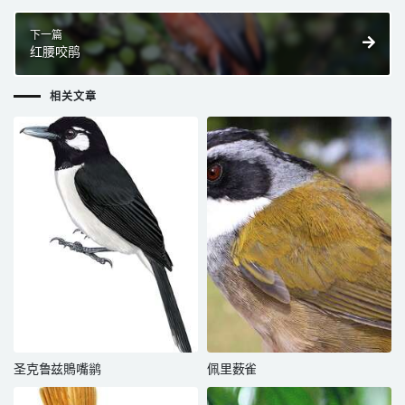
下一篇
红腰咬鹃
相关文章
圣克鲁兹鵙嘴鹟
佩里薮雀