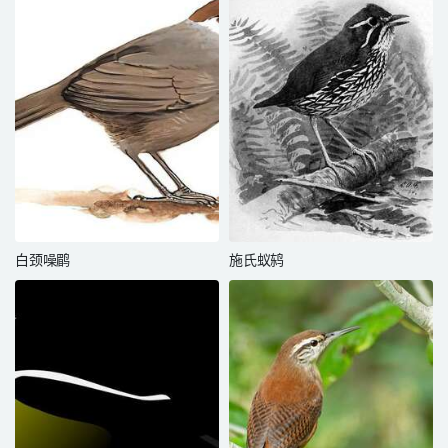
白颈噪鹛
施氏蚁鸫