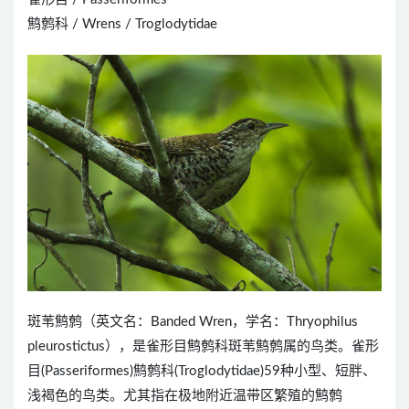
鹪鹩科 / Wrens / Troglodytidae
斑苇鹪鹩（英文名：Banded Wren，学名：Thryophilus
pleurostictus），是雀形目鹪鹩科斑苇鹪鹩属的鸟类。雀形
目(Passeriformes)鹪鹩科(Troglodytidae)59种小型、短胖、
浅褐色的鸟类。尤其指在极地附近温带区繁殖的鹪鹩