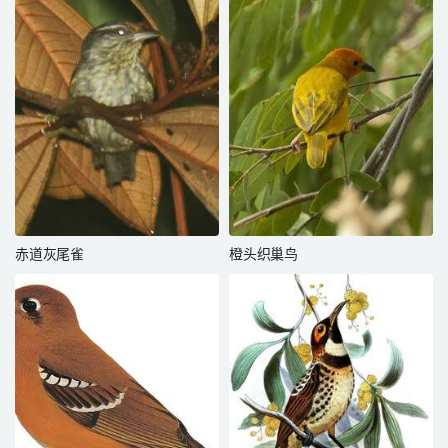
赤道灰尾雀
橙头织巢鸟