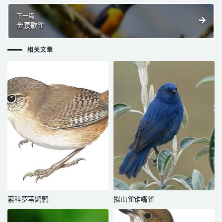
下一篇
金腰歌雀
相关文章
索科罗苇鹪鹩
拟山雀锥嘴雀