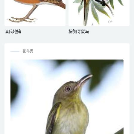
澳氏地鸫
棕胸寻蜜鸟
花鸟秀