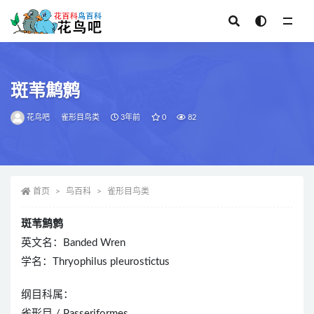
全部
斑苇鹪鹩
花鸟吧
雀形目鸟类
3年前
0
82
首页
鸟百科
雀形目鸟类
斑苇鹪鹩
英文名：Banded Wren
学名：Thryophilus pleurostictus
纲目科属：
雀形目 / Passeriformes