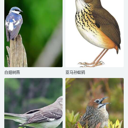
白翅树燕
亚马孙蚁鸫