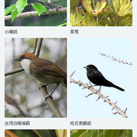
小嘲鸫
草莺
台湾白喉噪鹛
哈氏黑霸鹟