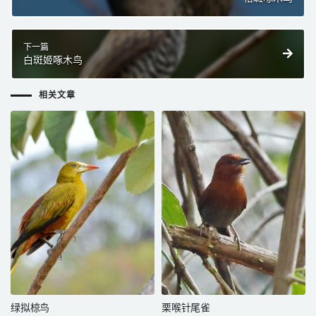
下一篇
白斑姬啄木鸟
相关文章
绿拟椋鸟
栗喉针尾雀