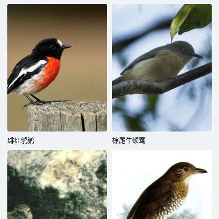
绯红鸲鹟
棕尾牛顿莺