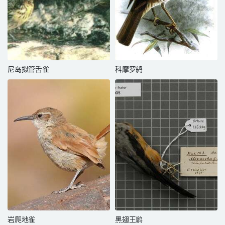
尼岛拟管舌雀
科摩罗鸫
岩爬地雀
黑翅王鹟