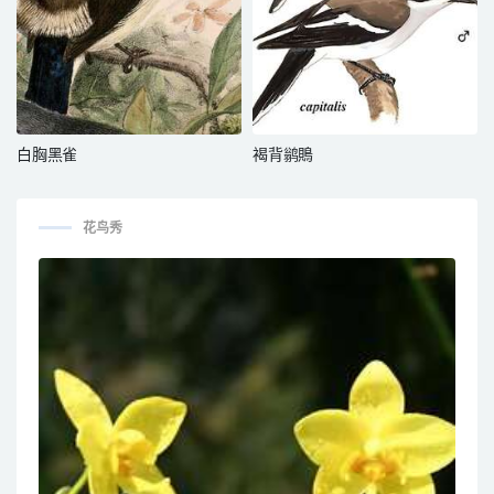
白胸黑雀
褐背鹟鵙
花鸟秀