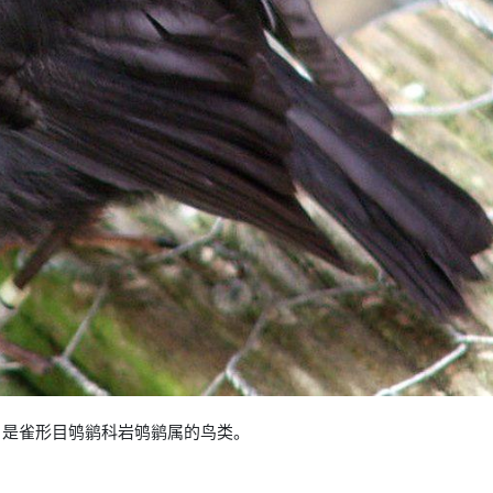
ersi），是雀形目鸲鹟科岩鸲鹟属的鸟类。