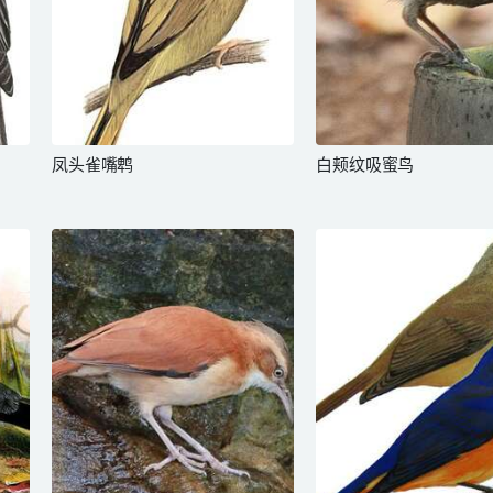
凤头雀嘴鹎
白颊纹吸蜜鸟