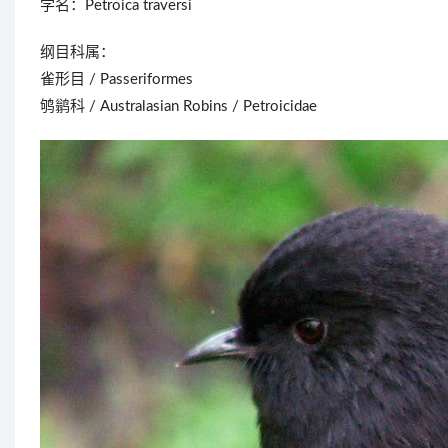
学名：Petroica traversi
纲目科属：
雀形目 / Passeriformes
鸲鹟科 / Australasian Robins / Petroicidae