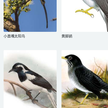
小直嘴太阳鸟
黄脚鹟