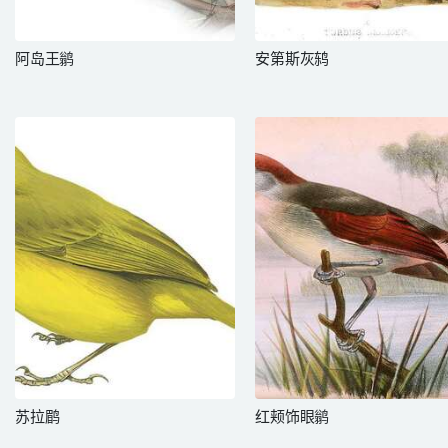
阿岛王鹟
安第斯灰鸫
苏拉鹛
红颊饰眼鹟