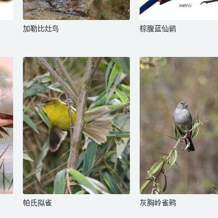
加勒比灶鸟
棕腹蓝仙鹟
帕氏拟雀
灰胸岭雀鹀