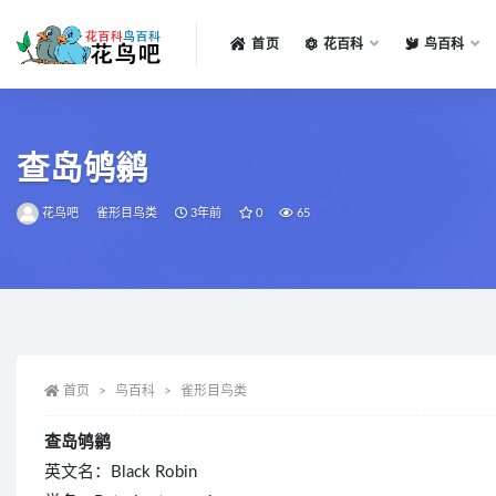
首页
花百科
鸟百科
全部
查岛鸲鹟
花鸟吧
雀形目鸟类
3年前
0
65
首页
鸟百科
雀形目鸟类
查岛鸲鹟
英文名：Black Robin