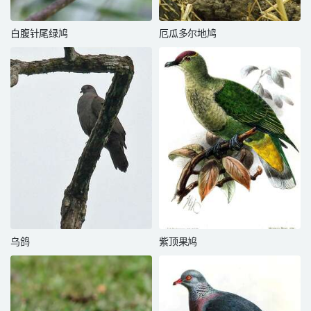
白腹针尾绿鸠
厄瓜多尔地鸠
乌鸽
紫顶果鸠