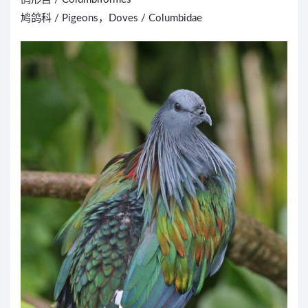
鸠鸽科 / Pigeons，Doves / Columbidae