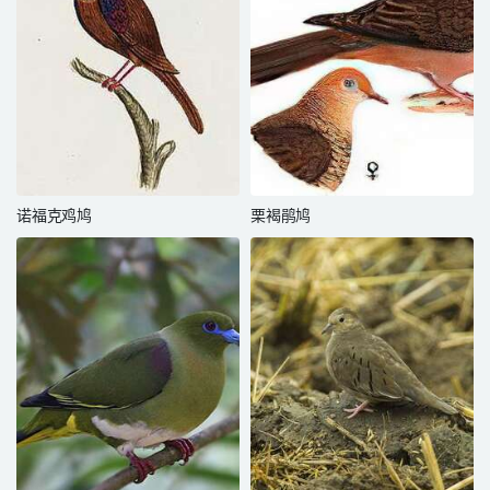
诺福克鸡鸠
栗褐鹃鸠