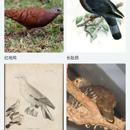
红地鸠
长趾鸽