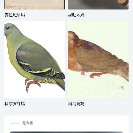
苏拉斑皇鸠
裸眶地鸠
科摩罗绿鸠
塔岛鸡鸠
花鸟秀