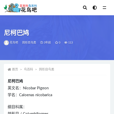
全部
尼柯巴鸠
花鸟吧
鸽形目鸟类
3年前
0
113
首页
鸟百科
鸽形目鸟类
尼柯巴鸠
英文名：Nicobar Pigeon
学名：Caloenas nicobarica
纲目科属：
鸽形目 / Columbiformes