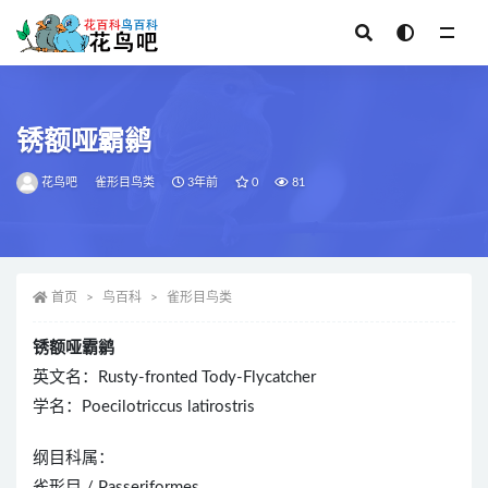
全部
锈额哑霸鹟
花鸟吧
雀形目鸟类
3年前
0
81
首页
鸟百科
雀形目鸟类
锈额哑霸鹟
英文名：Rusty-fronted Tody-Flycatcher
学名：Poecilotriccus latirostris
纲目科属：
雀形目 / Passeriformes