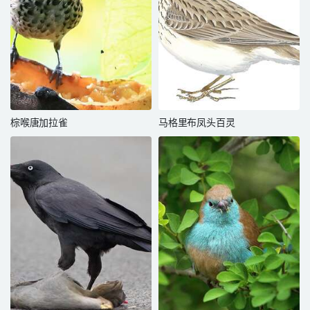
棕喉唐加拉雀
马格里布凤头百灵