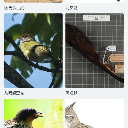
图氏沙百灵
北灰鹟
灰眼绿莺雀
黑噪鹛