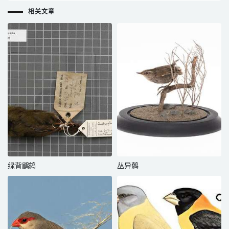
相关文章
绿背鹛鸫
丛异鹩