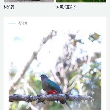
林渡鸦
安哥拉蓝饰雀
花鸟秀