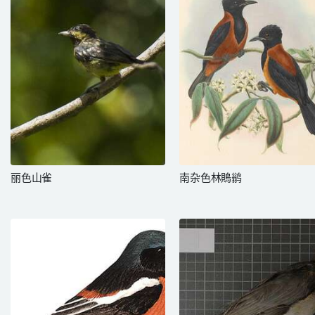
丽色山雀
南杂色林鵙鹟