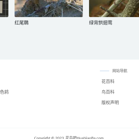
红尾䳭
绿背拱翅莺
网站导航
花百科
色鸫
鸟百科
版权声明
Copyright © 2023
花鸟吧HuaNiaoBa.com