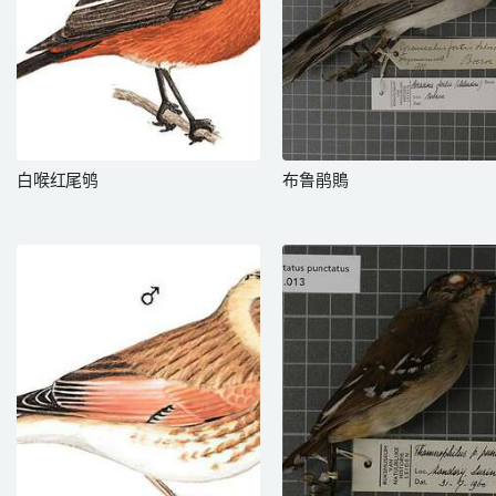
白喉红尾鸲
布鲁鹃鵙