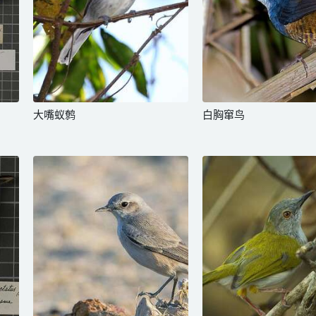
大嘴蚁鹩
白胸窜鸟