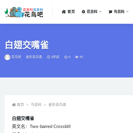
首页
花百科
鸟百科
全部
白翅交嘴雀
花鸟吧
雀形目鸟类
3年前
0
95
首页
鸟百科
雀形目鸟类
白翅交嘴雀
英文名：Two-barred Crossbill