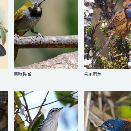
黄喉舞雀
帚尾鹩莺