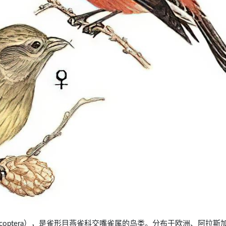
xia leucoptera），是雀形目燕雀科交嘴雀属的鸟类。分布于欧洲、阿拉