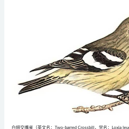
白翅交嘴雀（英文名：Two-barred Crossbill，学名：Lo