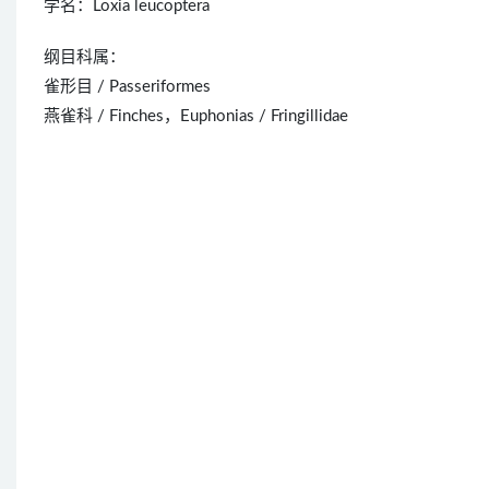
学名：Loxia leucoptera
纲目科属：
雀形目 / Passeriformes
燕雀科 / Finches，Euphonias / Fringillidae