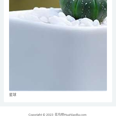
星球
Copyright © 2023
花鸟吧HuaNiaoBa.com