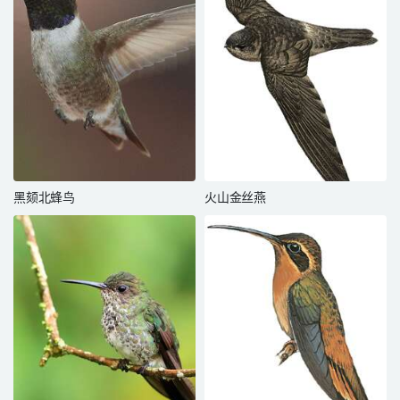
黑颏北蜂鸟
火山金丝燕