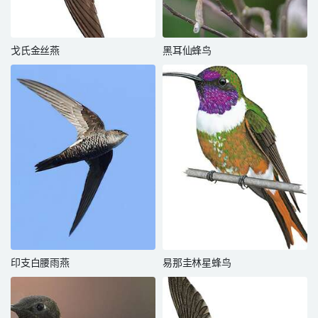
戈氏金丝燕
黑耳仙蜂鸟
印支白腰雨燕
易那圭林星蜂鸟