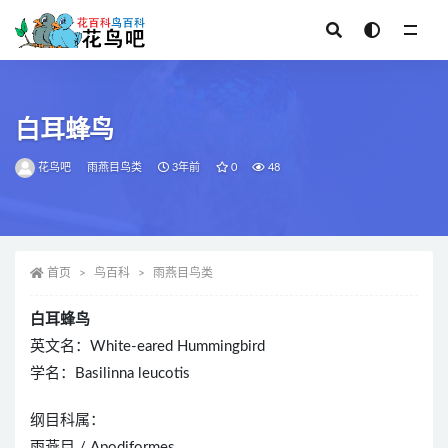
全部
白耳蜂鸟
花鸟吧
雨燕目鸟类
3年前
0
48
首页
鸟百科
雨燕目鸟类
白耳蜂鸟
英文名：White-eared Hummingbird
学名：Basilinna leucotis
纲目科属：
雨燕目 / Apodiformes