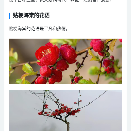
枝干古朴庄重，花朵娇艳可人，老桩一般的富有意蕴。
贴梗海棠的花语
贴梗海棠的花语是平凡和热情。