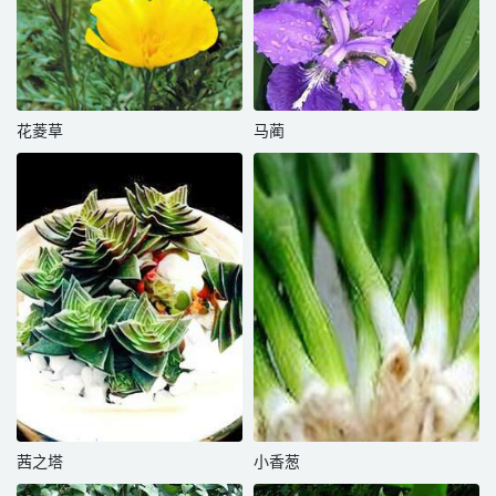
花菱草
马蔺
茜之塔
小香葱