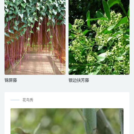
锦屏藤
银边扶芳藤
花鸟秀