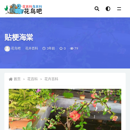
全部
贴梗海棠
花鸟吧
花卉百科
3年前
0
79
首页
花百科
花卉百科