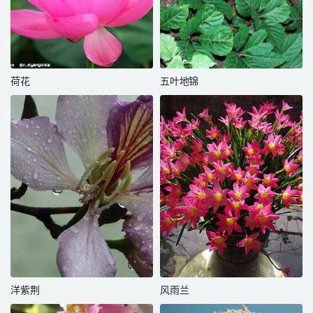
荷花
五叶地锦
洋紫荆
风雨兰