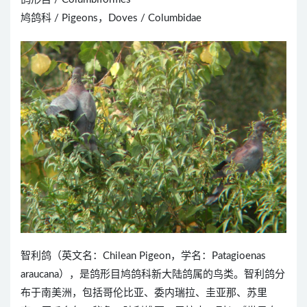
鸠鸽科 / Pigeons，Doves / Columbidae
智利鸽（英文名：Chilean Pigeon，学名：Patagioenas
araucana），是鸽形目鸠鸽科新大陆鸽属的鸟类。智利鸽分
布于南美洲，包括哥伦比亚、委内瑞拉、圭亚那、苏里