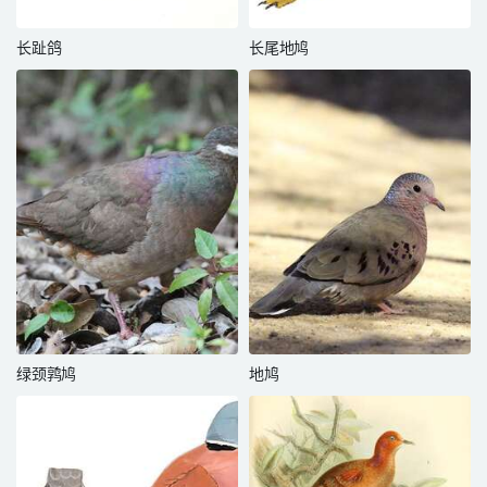
长趾鸽
长尾地鸠
绿颈鹑鸠
地鸠