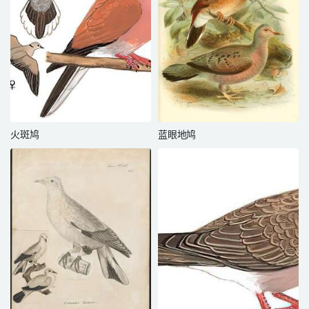
火斑鸠
蓝眼地鸠