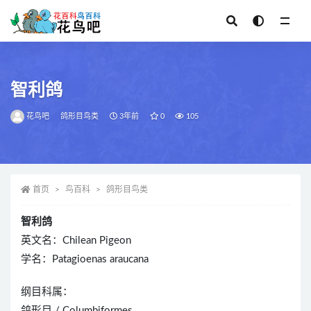
全部
智利鸽
花鸟吧
鸽形目鸟类
3年前
0
105
首页
鸟百科
鸽形目鸟类
智利鸽
英文名：Chilean Pigeon
学名：Patagioenas araucana
纲目科属：
鸽形目 / Columbiformes