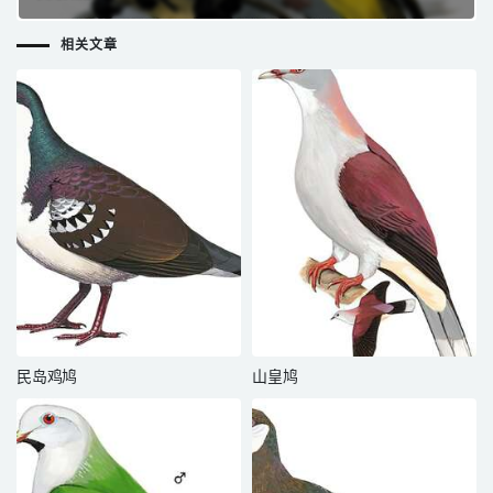
相关文章
民岛鸡鸠
山皇鸠