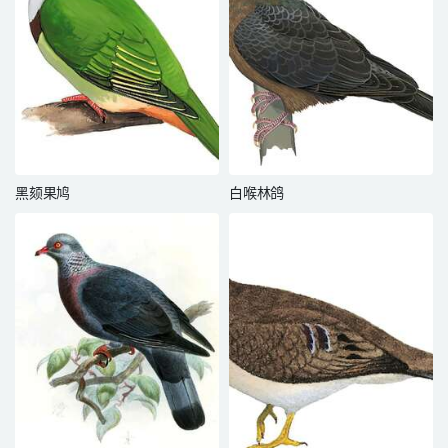
黑颏果鸠
白喉林鸽