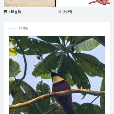
苏拉斑皇鸠
珠颈斑鸠
花鸟秀