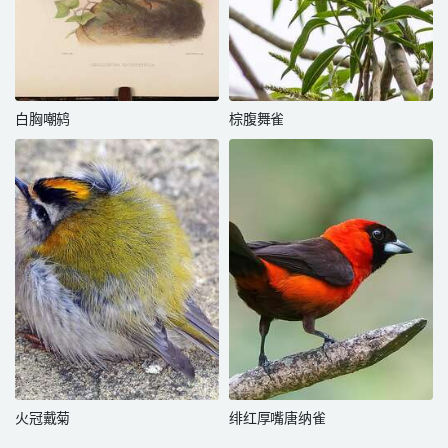
白胸嘲鸫
棕腹舞雀
火冠戴菊
绯红厚嘴唐纳雀