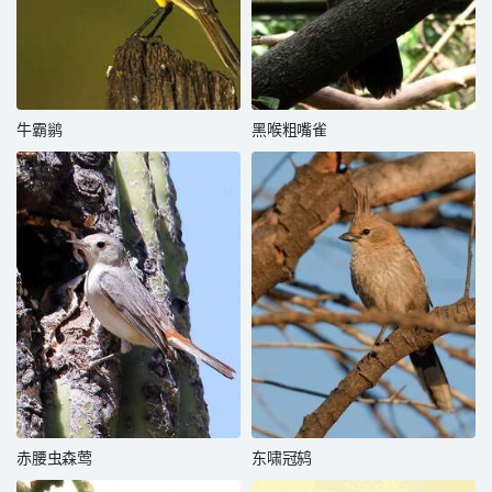
牛霸鹟
黑喉粗嘴雀
赤腰虫森莺
东啸冠鸫