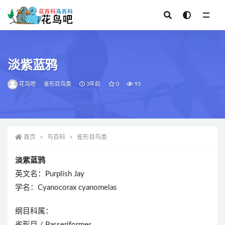
全部
淡紫蓝鸦
花鸟吧
雀形目鸟类
3年前
0
93
首页
鸟百科
雀形目鸟类
淡紫蓝鸦
英文名：Purplish Jay
学名：Cyanocorax cyanomelas
纲目科属：
雀形目 / Passeriformes