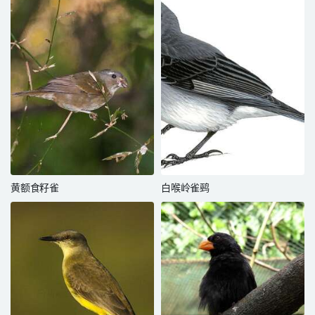
黄额食籽雀
白喉岭雀鹀