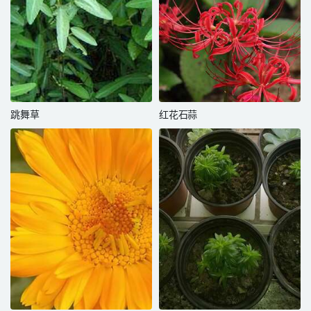
跳舞草
红花石蒜