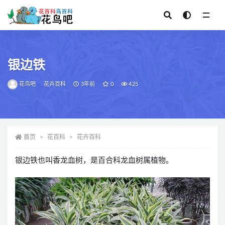
全部
银边铁
花鸟吧
花卉百科
3年前
0
425
首页
花百科
花卉百科
银边铁也叫香龙血树，是百合科龙血树属植物。