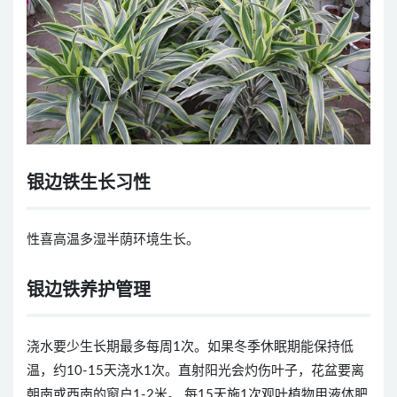
银边铁生长习性
性喜高温多湿半荫环境生长。
银边铁养护管理
浇水要少生长期最多每周1次。如果冬季休眠期能保持低
温，约10-15天浇水1次。直射阳光会灼伤叶子，花盆要离
朝南或西南的窗户1-2米。 每15天施1次观叶植物用液体肥