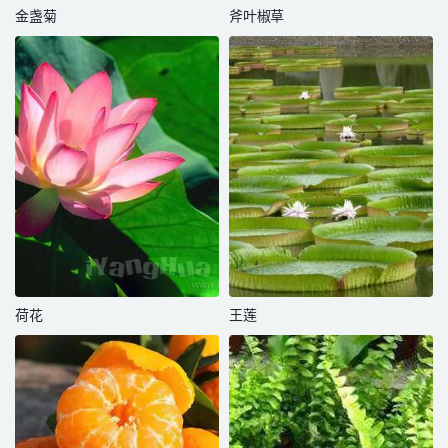
金盏菊
斧叶椒草
荷花
王莲