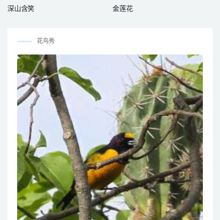
深山含笑
金莲花
花鸟秀