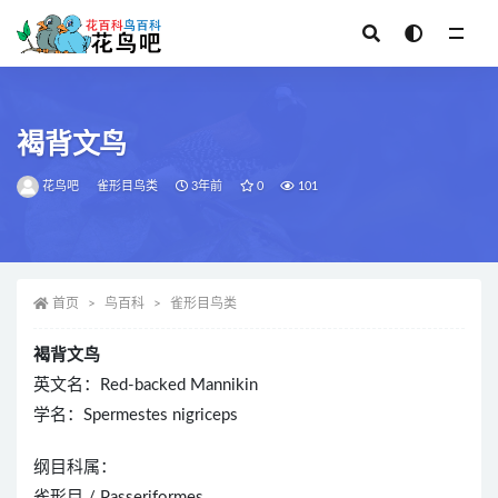
全部
褐背文鸟
花鸟吧
雀形目鸟类
3年前
0
101
首页
鸟百科
雀形目鸟类
褐背文鸟
英文名：Red-backed Mannikin
学名：Spermestes nigriceps
纲目科属：
雀形目 / Passeriformes