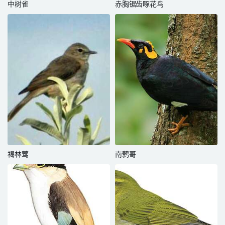
中树雀
赤胸锯齿啄花鸟
褐林莺
南鹩哥