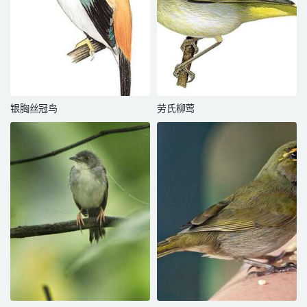
银胸丝冠鸟
劳氏柳莺