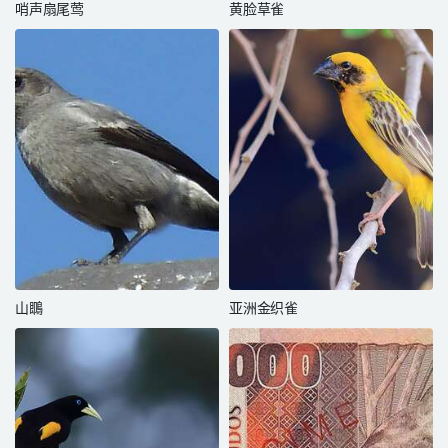
哨声扇尾莺
黄脸草雀
山䳭
亚洲金织雀