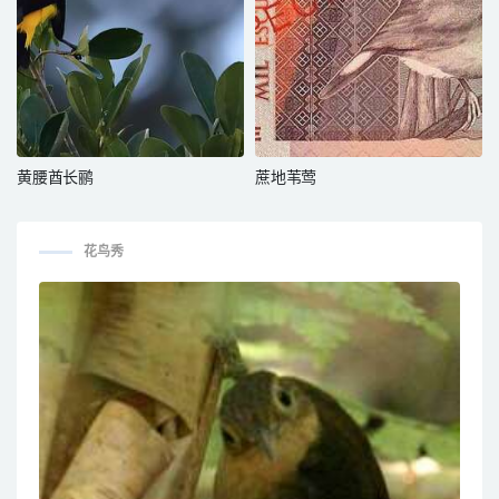
黄腰酋长鹂
蔗地苇莺
花鸟秀