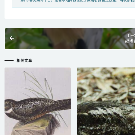
书籍等各类媒体平台。如若本站内容侵犯了原著者的合法权益，可联系我
上一
船嘴
相关文章