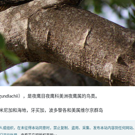
les gundlachii），是夜鹰目夜鹰科美洲夜鹰属的鸟类。
米尼加和海地，牙买加，波多黎各和美属维尔京群岛
人或组织，在未征得本站同意时，禁止复制、盗用、采集、发布本站内容到任何网站