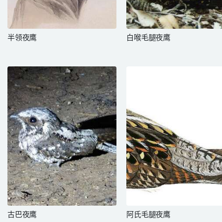
半领夜鹰
白喉毛腿夜鹰
古巴夜鹰
阿氏毛腿夜鹰