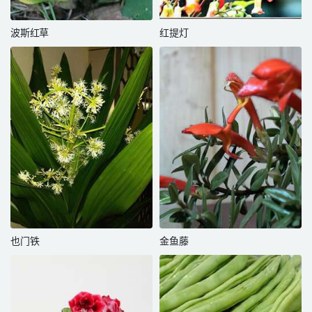
波斯红草
红提灯
也门铁
金鱼藤