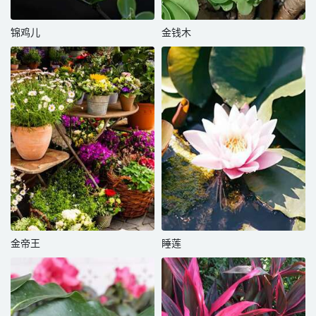
锦鸡儿
金钱木
金帝王
睡莲