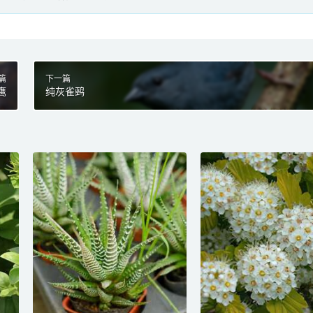
篇
下一篇
鹰
纯灰雀鹀