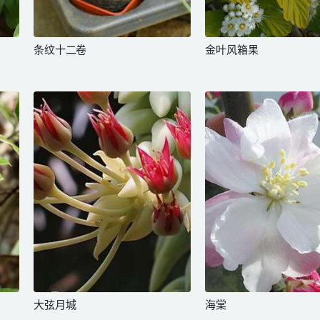
条纹十二卷
金叶风箱果
大弦月城
海棠