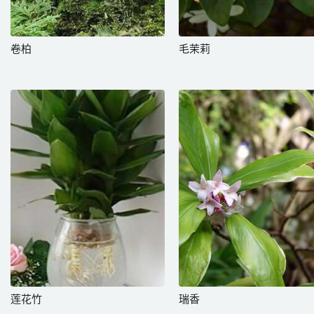
卷柏
毛茉莉
莲花竹
瑞香