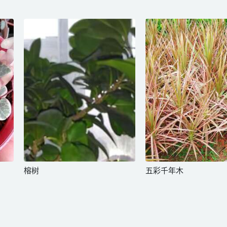
榕树
五彩千年木