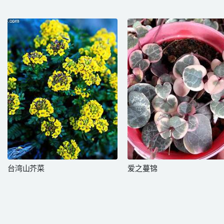
台湾山芥菜
爱之蔓锦