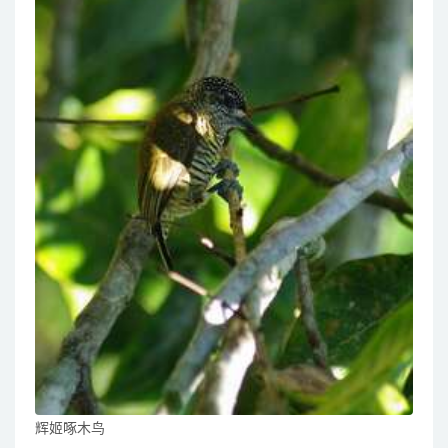
辉姬啄木鸟