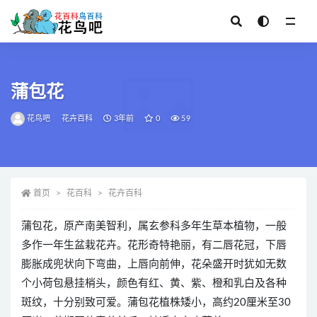
全部
蒲包花
花鸟吧
花卉百科
3年前
0
59
首页
花百科
花卉百科
蒲包花，原产南美智利，属玄参科多年生草本植物，一般
多作一年生盆栽花卉。花形奇特艳丽，有二唇花冠，下唇
膨胀成兜状向下弯曲，上唇向前伸，花朵盛开时犹如无数
个小荷包悬挂梢头，颜色有红、黄、紫、橙和乳白及各种
斑纹，十分别致可爱。蒲包花植株矮小，高约20厘米至30