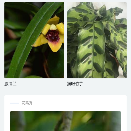
腋唇兰
猫眼竹芋
花鸟秀