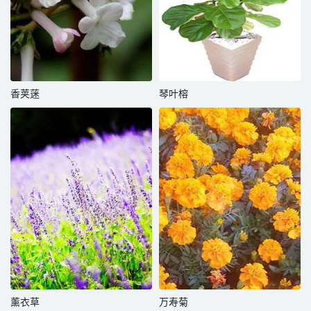
香荚蒾
琴叶榕
薰衣草
万寿菊