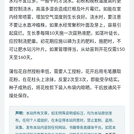
水均不宜过多，一般干时才浇水。初秋和晚秋温度高时更
要控制浇水，高温多湿会造成烂根及叶片霉烂。如能在室
内经常喷雾，增加空气湿度则生长良好。浇水时，要注意
不要让水直冲植株，如果水经常聚积叶面及芽上，容易引
起腐烂。生长季每隔10天施一次腐熟液肥，如茎叶徒长，
应控制浇肥量。初花期应施以磷为主的肥料，施肥时，不
可让肥水玷污叶片。如果管理得当，从幼苗到开花仅需150
天至160天。
蒲包花自然授粉率低，需要人工授粉，花开后用毛笔蘸取
花粉，在花柱头上涂抹，反复2次至3次，即能受孕结实。
种子成熟后，将花枝剪下装入布袋内晾晒，干后放通风干
燥处保存。
声明：
本站所有文章，如无特殊说明或标注，均为本站原创发
布。任何个人或组织，在未征得本站同意时，禁止复制、盗用、
采集、发布本站内容到任何网站、书籍等各类媒体平台。如若本