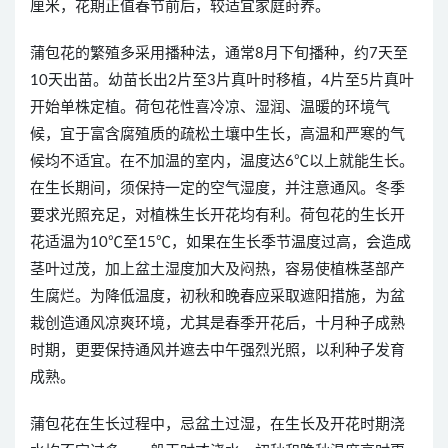
厘米，花期正值春节前后，较适宜家庭莳养。
蒲包花的繁殖多采用播种法，通常8月下旬播种，约7天至
10天出苗。幼苗长出2片至3片真叶时移植，4片至5片真叶
开始单株定植。荷包花性喜冷凉、湿润、温暖的环境气
候，宜于富含腐殖质的疏松土壤中生长，高温和严寒的气
候均不适宜。在不加温的室内，温度达6℃以上就能生长。
在生长期间，须保持一定的空气湿度，并注意通风。冬季
要求光照充足，对植株生长开花均有利。荷包花的生长开
花适温为10℃至15℃，如果在生长季节温度过高，会造成
茎叶过茂，加上盆土湿度加大及闷热，容易使植株茎部产
生腐烂。为降低温度，初秋和晚春应采取遮阳措施，为盆
栽创造通风凉爽环境，尤其是春季开花后，十月种子成熟
时期，更要保持通风并遮去中午强烈光照，以利种子发育
成熟。
蒲包花在生长过程中，忌盆土过湿，在生长及开花时期浇