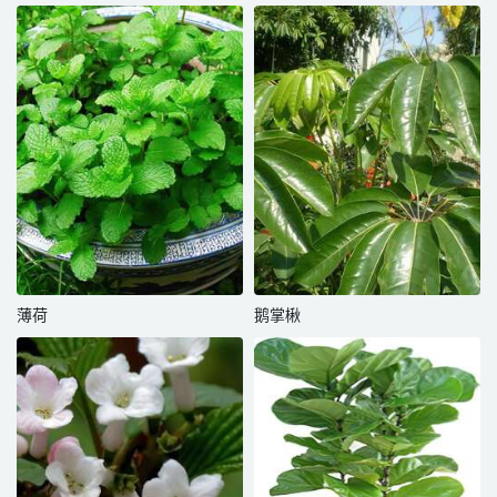
薄荷
鹅掌楸