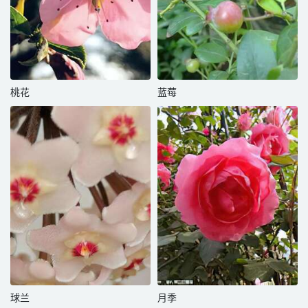
桃花
蓝莓
球兰
月季