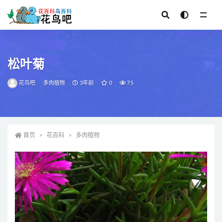
全部
松叶菊
花鸟吧
多肉植物
3年前
0
75
首页
花百科
多肉植物