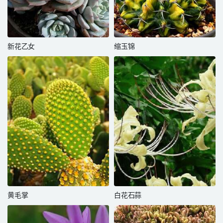
新花乙女
缩玉锦
黄毛掌
白花石蒜