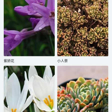
紫娇花
小人祭