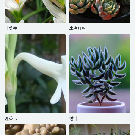
韭菜莲
冰梅月影
晚香玉
绒针