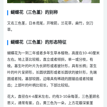
蝴蝶花（三色堇）的别称
又名三色堇，日本鸢尾，开喉箭，兰花草，扁竹，剑刀
草。
蝴蝶花（三色堇）的形态特征
蝴蝶花为一到二年或者多年生草本植物，高度在10-40厘米
左右。地上茎比较粗，直立或者倾斜，单一或分枝，有
棱。基生叶的叶片为长卵形或者披针形，具有长柄；茎生
叶的叶片呈卵形，长圆状圆形或者长圆状的披针形，先端
圆或者钝，基部较圆，边喙具有稀疏的圆锯齿或者钝锯
齿；上部叶的叶柄比较长，下部比较短。
花大，直径在4-6厘米左右，约有3-10朵每茎，三色堇顾名
思义，通常有紫，白，黄三色为一朵，上方花瓣深紫堇