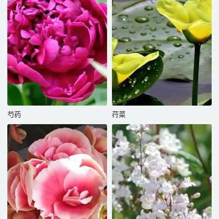
芍药
荇菜