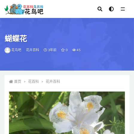
全部
蝴蝶花
花鸟吧
花卉百科
3年前
0
45
首页
花百科
花卉百科