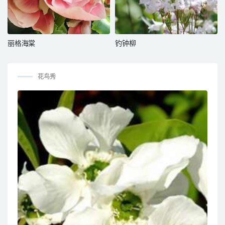
丽格海棠
钓钟柳
花鸟秀