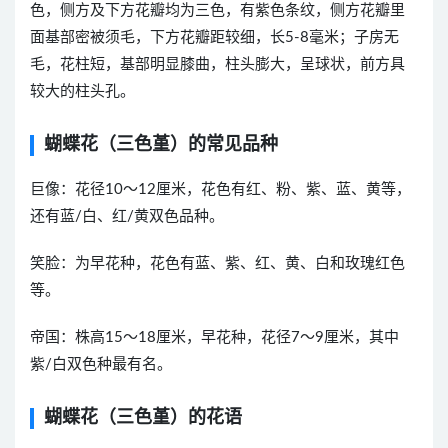
色，侧方及下方花瓣均为三色，有紫色条纹，侧方花瓣里
面基部密被须毛，下方花瓣距较细，长5-8毫米；子房无
毛，花柱短，基部明显膝曲，柱头膨大，呈球状，前方具
较大的柱头孔。
蝴蝶花（三色堇）的常见品种
巨像：花径10～12厘米，花色有红、粉、紫、蓝、黄等，
还有蓝/白、红/黄双色品种。
笑脸：为早花种，花色有蓝、紫、红、黄、白和玫瑰红色
等。
帝国：株高15～18厘米，早花种，花径7～9厘米，其中
紫/白双色种最有名。
蝴蝶花（三色堇）的花语