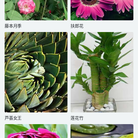
藤本月季
扶郎花
芦荟女王
莲花竹