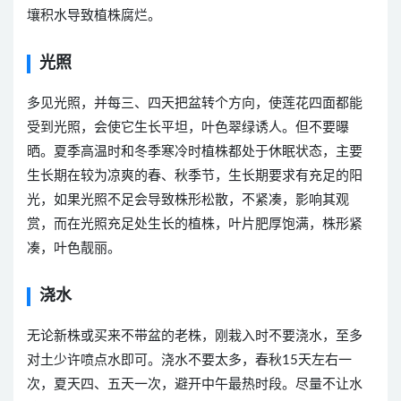
壤积水导致植株腐烂。
光照
多见光照，并每三、四天把盆转个方向，使莲花四面都能
受到光照，会使它生长平坦，叶色翠绿诱人。但不要曝
晒。夏季高温时和冬季寒冷时植株都处于休眠状态，主要
生长期在较为凉爽的春、秋季节，生长期要求有充足的阳
光，如果光照不足会导致株形松散，不紧凑，影响其观
赏，而在光照充足处生长的植株，叶片肥厚饱满，株形紧
凑，叶色靓丽。
浇水
无论新株或买来不带盆的老株，刚栽入时不要浇水，至多
对土少许喷点水即可。浇水不要太多，春秋15天左右一
次，夏天四、五天一次，避开中午最热时段。尽量不让水