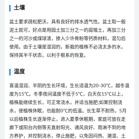
土壤
盆土要求疏松肥沃，具有良好的排水透气性。盆土取一般
泥土就可，好点是用园土加三分之一的腐殖土，再加三分
之一的河沙或煤球渣，掺入少许骨粉等钙质材料，混匀后
使用。由于土壤是湿润的，新栽的植株不必浇太多的水，
保持其半干状态，以利于根系的恢复。
温度
喜温湿润、半阴的生长环境，生长适温为20-30℃，越冬温
度为15℃。冬季夜间温度不低于5℃，白天在15℃以上，
植株能继续生长，可正常浇水，并适当施肥;如果控制浇
水，使植株休眠，也能耐0℃的低温。长生草不耐热，5月
以后植株生长逐渐停止，进入夏季休眠期，家庭可放在走
廊下或阳台内侧等无直射阳光、通风良好、雨淋不到的地
方养护，并控制浇水，停止施肥，以免因闷热、潮湿、土