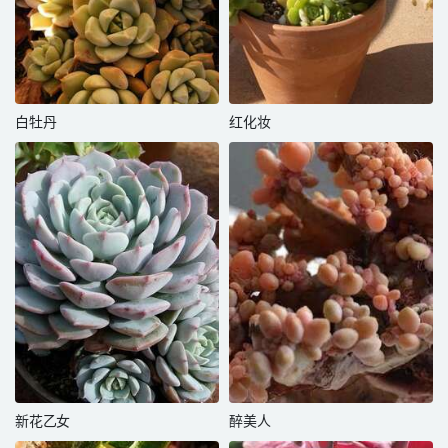
白牡丹
红化妆
新花乙女
醉美人