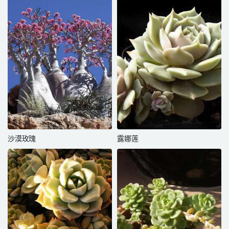
沙漠玫瑰
露娜莲