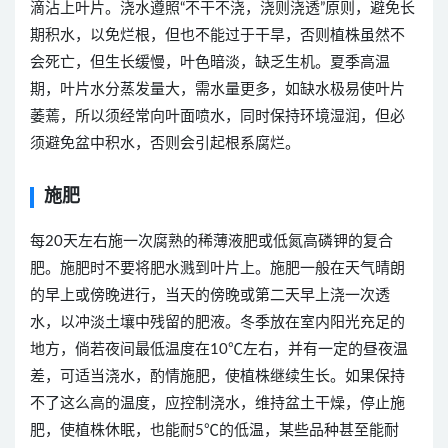
滴沾上叶片。浇水遵照“不干不浇，浇则浇透”原则，避免长
期积水，以免烂根，但也不能过于干旱，否则植株虽然不
会死亡，但生长缓慢，叶色暗淡，缺乏生机。夏季高温
期，叶片水分蒸发量大，需水量更多，如缺水极易使叶片
萎蔫，所以须经常向叶面喷水，同时保持环境湿润，但必
须避免盆中积水，否则会引起根系腐烂。
施肥
每20天左右施一次腐熟的稀薄液肥或低氮高磷钾的复合
肥。施肥时不要将肥水溅到叶片上。施肥一般在天气晴朗
的早上或傍晚进行，当天的傍晚或第二天早上浇一次透
水，以冲淡土壤中残留的肥液。冬季放在室内阳光充足的
地方，倘若夜间最低温度在10℃左右，并有一定的昼夜温
差，可适当浇水，酌情施肥，使植株继续生长。如果保持
不了这么高的温度，应控制浇水，维持盆土干燥，停止施
肥，使植株休眠，也能耐5℃的低温，某些品种甚至能耐