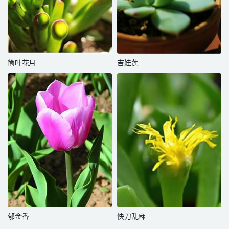
筒叶花月
吉娃莲
郁金香
快刀乱麻