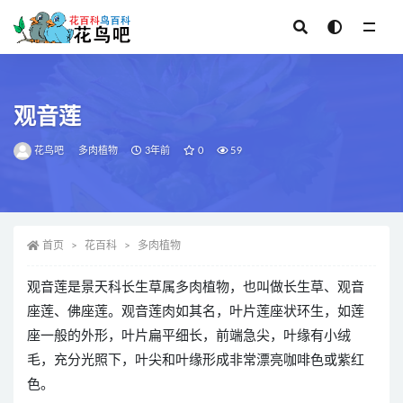
全部
观音莲
花鸟吧
多肉植物
3年前
0
59
首页
花百科
多肉植物
观音莲是景天科长生草属多肉植物，也叫做长生草、观音
座莲、佛座莲。观音莲肉如其名，叶片莲座状环生，如莲
座一般的外形，叶片扁平细长，前端急尖，叶缘有小绒
毛，充分光照下，叶尖和叶缘形成非常漂亮咖啡色或紫红
色。