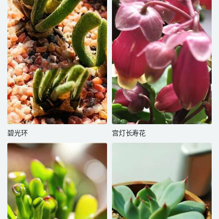
碧光环
宫灯长寿花