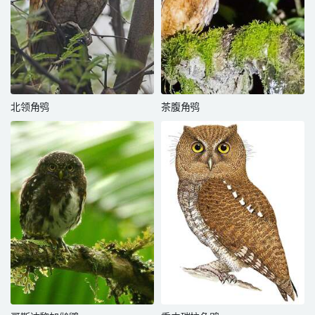
北领角鸮
茶腹角鸮