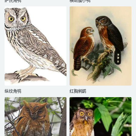
萨氏角鸮
横斑腹小鸮
纵纹角鸮
红胸鸺鹠