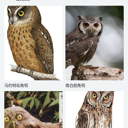
马约特岛角鸮
南白脸角鸮