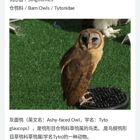
仓鸮科 / Barn Owls / Tytonidae
灰面鸮（英文名：Ashy-faced Owl，学名：Tyto
glaucops），是鸮形目仓鸮科草鸮属的鸟类。,是鸟纲鸮形
目草鸮科草鸮属(学名Tyto)的一种动物。