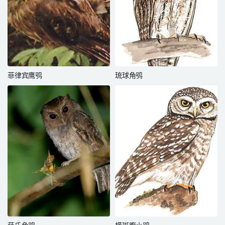
菲律宾鹰鸮
琉球角鸮