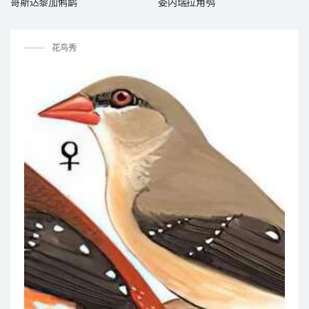
哥斯达黎加鸺鹠
委内瑞拉角鸮
花鸟秀