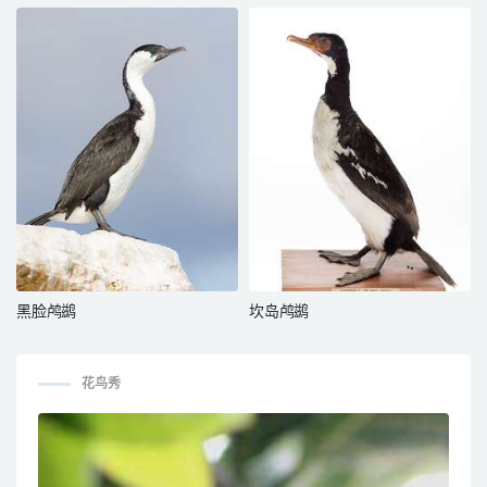
黑脸鸬鹚
坎岛鸬鹚
花鸟秀