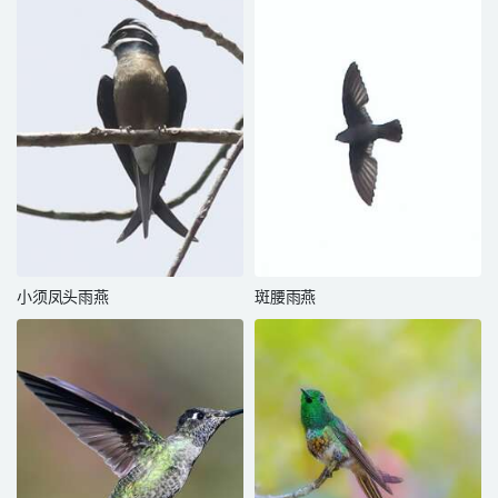
小须凤头雨燕
斑腰雨燕