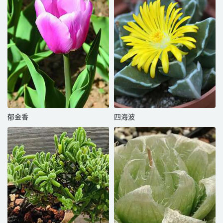
郁金香
四海波