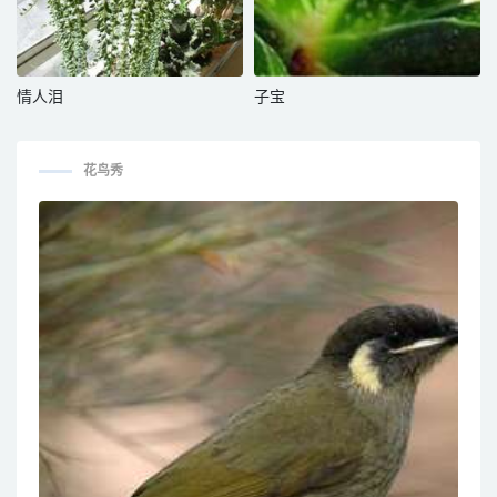
情人泪
子宝
花鸟秀