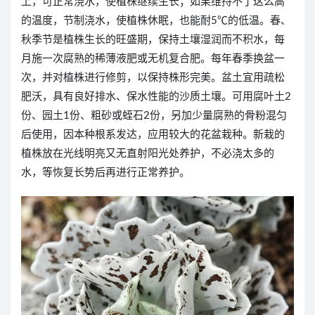
上，可正常浇水，使植株继续生长；如果维持不了这么高
的温度，节制浇水，使植株休眠，也能耐5℃的低温。春、
秋季节是植株生长的旺盛期，保持土壤湿润而不积水，每
月施一次腐熟的稀薄液肥或无机复合肥。每年春季换盆一
次，并对植株进行修剪，以保持株形完美。盆土宜用疏松
肥沃，具有良好排水、保水性能的沙质土壤。可用腐叶土2
份、园土1份、粗砂或蛭石2份，另加少量腐熟的骨粉混匀
后使用，因本种根系发达，应用较大的花盆栽种。新栽的
植株放在光线明亮又无直射阳光处养护，不必浇太多的
水，等恢复长势后再进行正常养护。