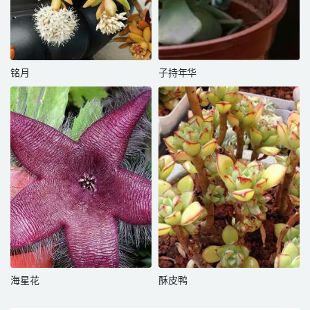
铭月
子持年华
海星花
酥皮鸭