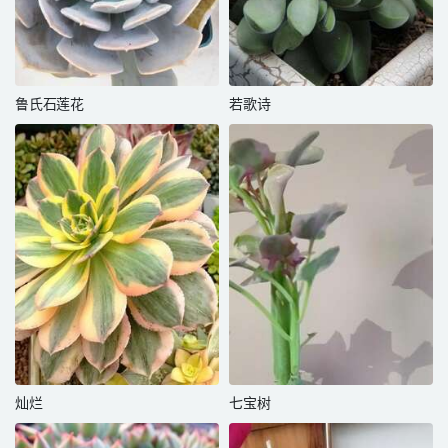
鲁氏石莲花
若歌诗
灿烂
七宝树