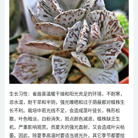
生长习性：雀扇喜温暖干燥和阳光充足的环境，不耐寒，
忌水湿，耐干旱和半阴，强光曝晒和过于荫蔽都对植株生
长不利。栽培中若光线不足，会造成茎叶徒长，株形松
散，叶色暗淡，白粉消失，斑点颜色减退，植株缺乏生
机，严重影响观赏。而夏天的强光直射，又会造成叶尖枯
萎。因此，除夏季高温时要适当遮光外，其它季节都要给