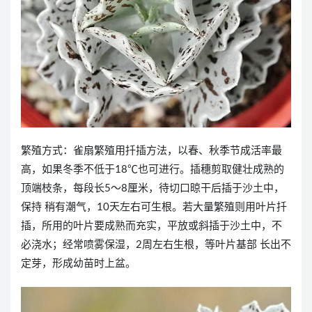
繁殖方式：雀扇繁殖用扦插方法，以春、秋季节成活率最
高，如果冬季不低于18℃也可进行。插穗剪取健壮成熟的
顶端枝条，每段长5～8厘米，待切口晾干后插于沙土中，
保持 稍有潮气，10天左右可生根。若大量繁殖则用叶片扦
插，所用的叶片要成熟而充实，平放或斜插于沙土中，不
必浇水；经常喷雾保湿，2周左右生根，等叶片基部 长出不
定芽，形成幼苗时上盆。