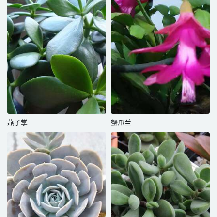
燕子掌
蟹爪兰