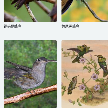
铜头丽蜂鸟
黄尾冕蜂鸟