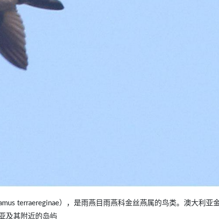
odramus terraereginae），是雨燕目雨燕科金丝燕属的鸟类。澳大利
亚及其附近的岛屿