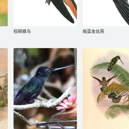
棕颊蜂鸟
缎蓝金丝燕