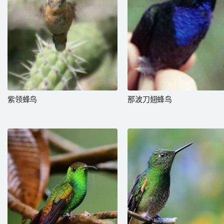
紫领蜂鸟
那波刀翅蜂鸟