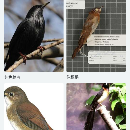
纯色椋鸟
侏穗鹛