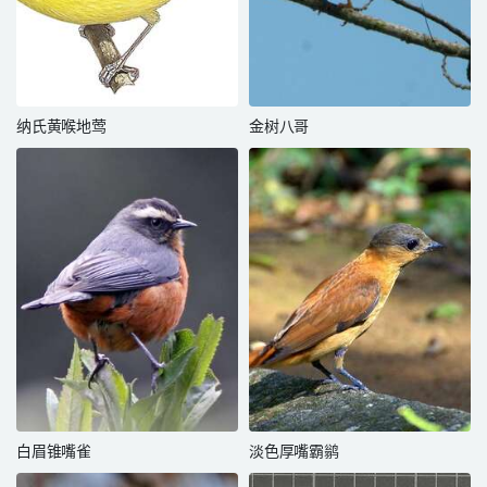
纳氏黄喉地莺
金树八哥
白眉锥嘴雀
淡色厚嘴霸鹟