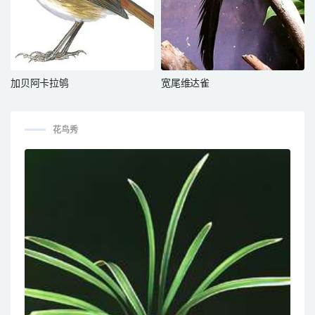
加贝阿卡拉鸲
宽尾维达雀
花鸟秀