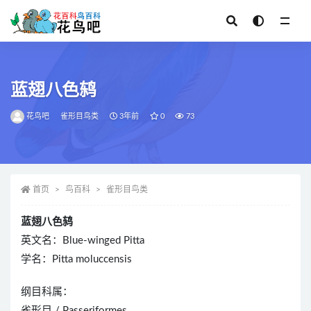
全部
蓝翅八色鸫
花鸟吧
雀形目鸟类
3年前
0
73
首页
鸟百科
雀形目鸟类
蓝翅八色鸫
英文名：Blue-winged Pitta
学名：Pitta moluccensis
纲目科属：
雀形目 / Passeriformes