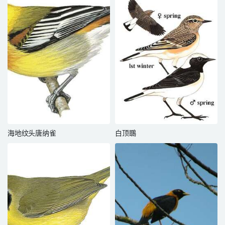
海地纹头唐纳雀
白顶䳭