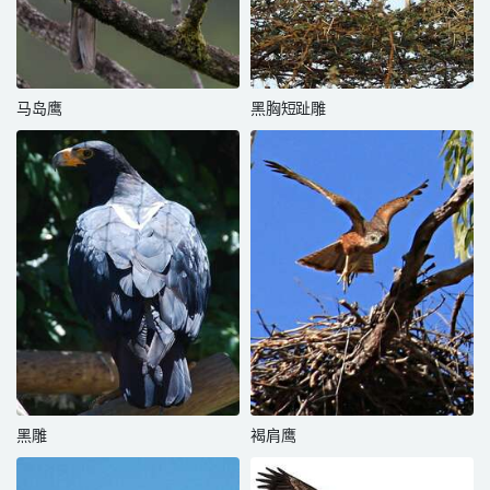
马岛鹰
黑胸短趾雕
黑雕
褐肩鹰