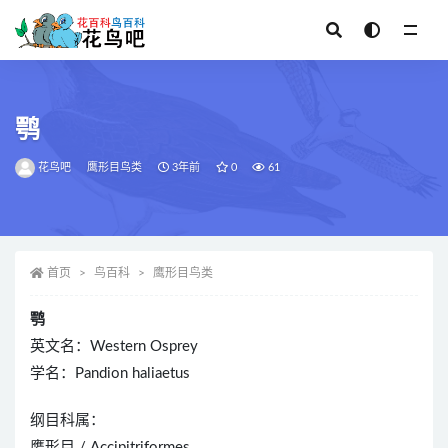
全部
鹗
花鸟吧
鹰形目鸟类
3年前
0
61
首页
鸟百科
鹰形目鸟类
鹗
英文名：Western Osprey
学名：Pandion haliaetus
纲目科属：
鹰形目 / Accipitriformes