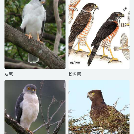
灰鹰
松雀鹰