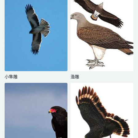
小隼雕
渔雕