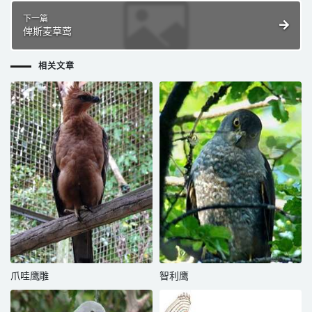
下一篇
俾斯麦草莺
相关文章
爪哇鹰雕
智利鹰