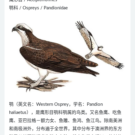
鹗科 / Ospreys / Pandionidae
鹗（英文名：Western Osprey，学名：Pandion
haliaetus），是鹰形目鹗科鹗属的鸟类。又名鱼鹰、吃鱼
鹰、亚巴拉格－额力女、鱼雕、鱼鸿、鱼江鸟。除南美洲
和南极洲外，分布遍于全世界，其中分布于澳洲界的东方